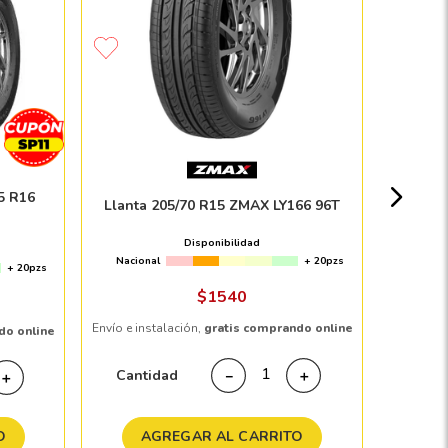
Llant
Nacion
5 R16
Llanta 205/70 R15 ZMAX LY166 96T
Disponibilidad
Nacional
+ 20pzs
+ 20pzs
Envío e in
$
1540
Envío e instalación,
gratis comprando online
do online
Cant
Cantidad
－
＋
＋
AGREGAR AL CARRITO
A
O