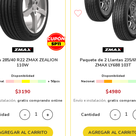
a 285/40 R22 ZMAX ZEALION
Paquete de 2 Llantas 235/6
110W
ZMAX LY688 103T
Disponibilidad
Disponibilidad
nal
+ 50pzs
Nacional
$
3190
$
4980
nstalación,
gratis comprando online
Envío e instalación,
gratis compran
tidad
Cantidad
－
＋
－
AGREGAR AL CARRITO
AGREGAR AL CARRIT