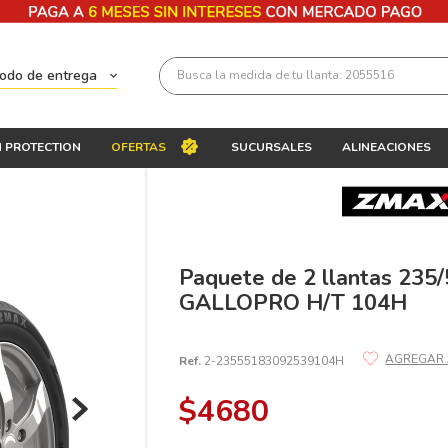
Busca la medida de tu llanta: 2055516
todo de entrega
Términos más buscados
 PROTECTION
OFERTAS
SUCURSALES
ALINEACIONES
1
.
llantas 205 55 16
2
.
235
3
.
225
4
.
215
Paquete de 2 llantas 23
GALLOPRO H/T 104H
5
.
205
6
.
185
Ref.
2-23555183092539104H
7
.
245
$
4680
8
.
195 65 15
9
.
195