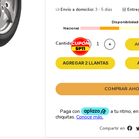
10
265
.
Envío a domicilio:
3 - 5 días
Entre
Disponibilidad
Nacional
Cantidad
－
＋
A
AGREGAR 2 LLANTAS
COMPRAR AH
Compartir en