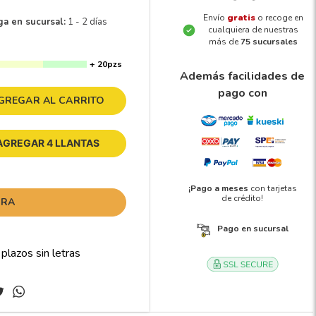
Envío
gratis
o recoge en
ga en sucursal:
1 - 2 días
cualquiera de nuestras
más de
75 sucursales
+ 20pzs
Además facilidades de
pago con
GREGAR AL CARRITO
AGREGAR 4 LLANTAS
¡Pago a meses
con tarjetas
de crédito!
ORA
Pago en sucursal