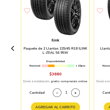
MO HTR
Ilink
7pzs
Paquete de 2 Llantas 225/45 R18 ILINK
Llant
L-ZEAL 56 95W
Disponibilidad
Nacional
+ 20pzs
Nacio
ndo online
$
3880
Envío e instalación,
gratis comprando online
Envío e i
＋
Cantidad
Can
－
＋
TO
AGREGAR AL CARRITO