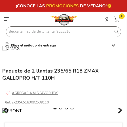
0
Busca la medida de tu llanta: 2055516
Elige el método de entrega
Términos más buscados
1
.
llantas 205 55 16
2
.
235
Paquete de 2 llantas 235/65 R18 ZMAX
GALLOPRO H/T 110H
3
.
225
4
.
215
5
.
205
Ref.
2-23565183092539110H
6
.
185
7
.
245