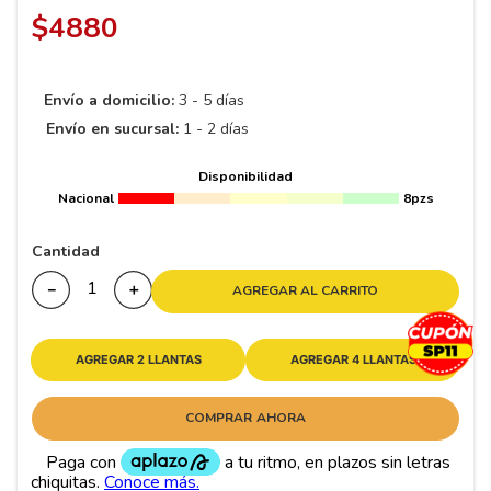
8
.
195 65 15
$
4880
9
.
195
10
265
.
Envío a domicilio:
3 - 5 días
Envío en sucursal:
1 - 2 días
Disponibilidad
Nacional
8pzs
Cantidad
－
＋
AGREGAR AL CARRITO
AGREGAR 2 LLANTAS
AGREGAR 4 LLANTAS
COMPRAR AHORA