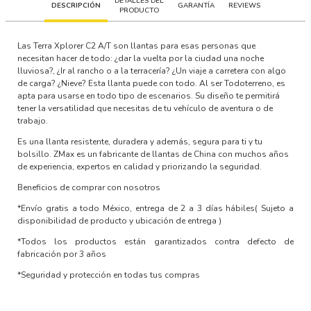
DETALLES DEL
DESCRIPCIÓN
GARANTÍA
REVIEWS
PRODUCTO
Las Terra Xplorer C2 A/T son llantas para esas personas que
necesitan hacer de todo: ¿dar la vuelta por la ciudad una noche
lluviosa?, ¿Ir al rancho o a la terracería? ¿Un viaje a carretera con algo
de carga? ¿Nieve? Esta llanta puede con todo. Al ser Todoterreno, es
apta para usarse en todo tipo de escenarios. Su diseño te permitirá
tener la versatilidad que necesitas de tu vehículo de aventura o de
trabajo.
Es una llanta resistente, duradera y además, segura para ti y tu
bolsillo. ZMax es un fabricante de llantas de China con muchos años
de experiencia, expertos en calidad y priorizando la seguridad.
Beneficios de comprar con nosotros
*Envío gratis a todo México, entrega de 2 a 3 días hábiles
( Sujeto a
disponibilidad de producto y ubicación de entrega )
*Todos los productos están garantizados contra defecto de
fabricación por 3 años
*Seguridad y protección en todas tus compras