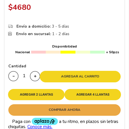
8
.
195 65 15
$
4680
9
.
195
10
265
.
Envío a domicilio:
3 - 5 días
Envío en sucursal:
1 - 2 días
Disponibilidad
Nacional
+ 50pzs
Cantidad
－
＋
AGREGAR AL CARRITO
AGREGAR 2 LLANTAS
AGREGAR 4 LLANTAS
COMPRAR AHORA