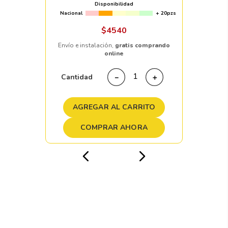
Disponibilidad
Nacional
+ 20pzs
$
4540
Envío e instalación,
gratis comprando
online
Cantidad
－
＋
AGREGAR AL CARRITO
COMPRAR AHORA