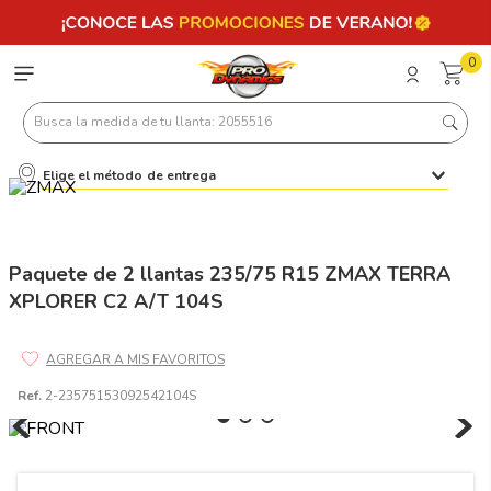
0
Busca la medida de tu llanta: 2055516
Elige el método de entrega
Términos más buscados
1
.
llantas 205 55 16
2
.
235
Paquete de 2 llantas 235/75 R15 ZMAX TERRA
XPLORER C2 A/T 104S
3
.
225
4
.
215
5
.
185
Ref.
2-23575153092542104S
6
.
205
7
.
245