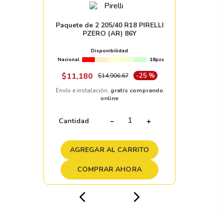
Paquete de 2 205/40 R18 PIRELLI
PZERO (AR) 86Y
Disponibilidad
Nacional
18pzs
$
11
,
180
-
25 %
$
14
,
906
.
67
Envío e instalación,
gratis comprando
online
Cantidad
－
＋
AGREGAR AL CARRITO
COMPRAR AHORA