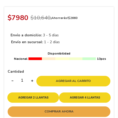
8
.
195 65 15
9
.
195
$
7980
$
10
,
640
¡Ahorrarás!
$
2660
10
265
.
Envío a domicilio:
3 - 5 días
Envío en sucursal:
1 - 2 días
Disponibilidad
Nacional
13pzs
Cantidad
－
＋
AGREGAR AL CARRITO
AGREGAR 2 LLANTAS
AGREGAR 4 LLANTAS
COMPRAR AHORA