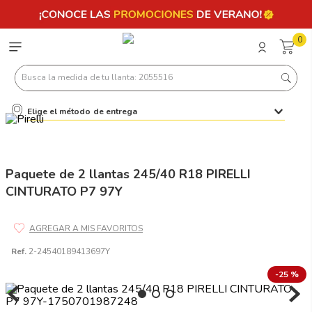
0
Busca la medida de tu llanta: 2055516
Elige el método de entrega
Términos más buscados
1
.
llantas 205 55 16
2
.
235
Paquete de 2 llantas 245/40 R18 PIRELLI
CINTURATO P7 97Y
3
.
225
4
.
215
5
.
205
Ref.
2-24540189413697Y
6
.
185
-
25 %
7
.
245