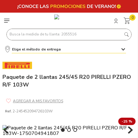
0
Busca la medida de tu llanta: 2055516
Elige el método de entrega
Términos más buscados
1
.
llantas 205 55 16
2
.
235
Paquete de 2 llantas 245/45 R20 PIRELLI PZERO
R/F 103W
3
.
225
4
.
215
5
.
205
Ref.
2-245452094726103W
6
.
185
-
25 %
7
.
195 65 15