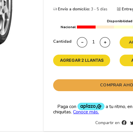
10
175
.
Envío a domicilio:
3 - 5 días
Entre
Disponibilidad
Nacional
Cantidad
－
＋
A
AGREGAR 2 LLANTAS
COMPRAR AH
Compartir en