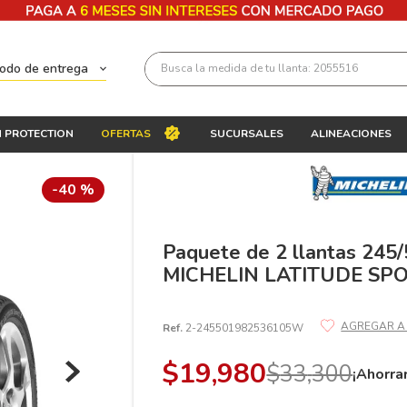
Busca la medida de tu llanta: 2055516
todo de entrega
Términos más buscados
 PROTECTION
OFERTAS
SUCURSALES
ALINEACIONES
1
.
llantas 205 55 16
2
.
235
-
40 %
3
.
225
4
.
215
Paquete de 2 llantas 245
MICHELIN LATITUDE SPO
5
.
205
6
.
185
Ref.
2-245501982536105W
7
.
195 65 15
$
19
,
980
$
33
,
300
8
.
195
¡Ahorra
9
.
265