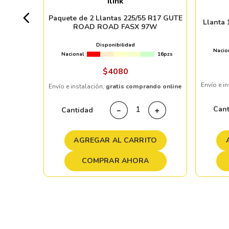
Ilink
+ 20pzs
Paquete de 2 Llantas 225/55 R17 GUTE
Llanta
ROAD ROAD FASX 97W
 %
Disponibilidad
Nacio
Nacional
16pzs
ndo online
$
4080
Envío e i
Envío e instalación,
gratis comprando online
＋
Can
Cantidad
－
＋
TO
AGREGAR AL CARRITO
COMPRAR AHORA