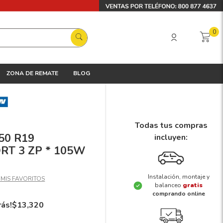
0
ZONA DE REMATE
BLOG
Todas tus compras
/50 R19
incluyen:
RT 3 ZP * 105W
Instalación, montaje y
balanceo
gratis
comprando online
rás!
$
13
,
320