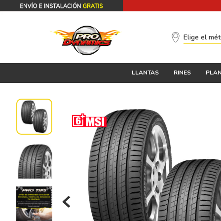
Elige el mé
LLANTAS
RINES
PLAN