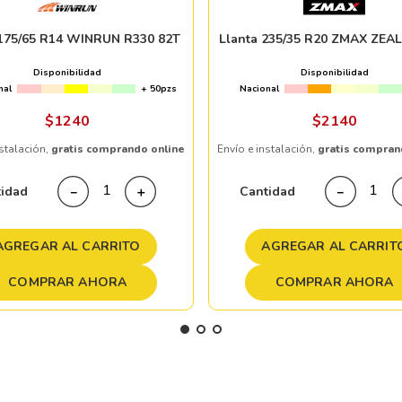
 175/65 R14 WINRUN R330 82T
Llanta 235/35 R20 ZMAX ZEA
Disponibilidad
Disponibilidad
nal
+ 50pzs
Nacional
$
1240
$
2140
nstalación,
gratis comprando online
Envío e instalación,
gratis compran
tidad
Cantidad
－
＋
－
AGREGAR AL CARRITO
AGREGAR AL CARRIT
COMPRAR AHORA
COMPRAR AHORA