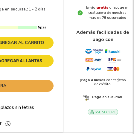
Envío
gratis
o recoge en
ga en sucursal:
1 - 2 días
cualquiera de nuestras
más de
75 sucursales
5pzs
Además facilidades de
pago con
GREGAR AL CARRITO
AGREGAR 4 LLANTAS
¡Pago a meses
con tarjetas
de crédito!
ORA
Pago en sucursal