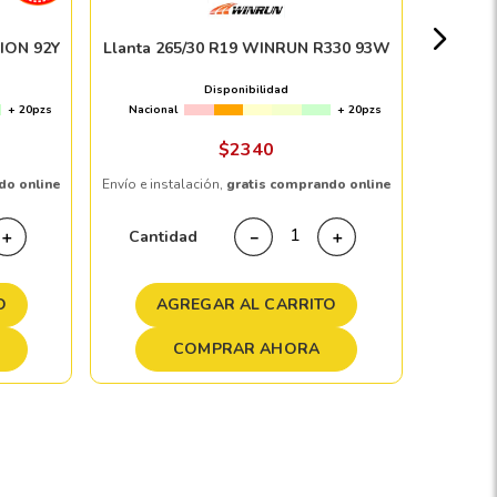
Nacion
LION 92Y
Llanta 265/30 R19 WINRUN R330 93W
$
Disponibilidad
+ 20pzs
Nacional
+ 20pzs
Envío e in
$
2340
do online
Envío e instalación,
gratis comprando online
Cant
Cantidad
＋
－
＋
O
AGREGAR AL CARRITO
A
COMPRAR AHORA