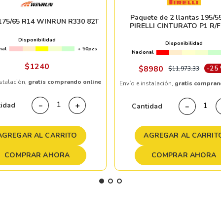
Paquete de 2 llantas 195/5
 175/65 R14 WINRUN R330 82T
PIRELLI CINTURATO P1 R/
Disponibilidad
Disponibilidad
nal
+ 50pzs
Nacional
$
1240
$
8980
-
25
$
11
,
973
.
33
nstalación,
gratis comprando online
Envío e instalación,
gratis compran
tidad
－
＋
Cantidad
－
AGREGAR AL CARRITO
AGREGAR AL CARRIT
COMPRAR AHORA
COMPRAR AHORA