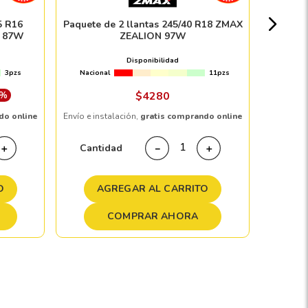
Nacion
5 R16
Paquete de 2 llantas 245/40 R18 ZMAX
F 87W
ZEALION 97W
Disponibilidad
3pzs
Nacional
11pzs
Envío e in
 %
$
4280
do online
Envío e instalación,
gratis comprando online
Cant
Cantidad
＋
－
＋
A
O
AGREGAR AL CARRITO
COMPRAR AHORA