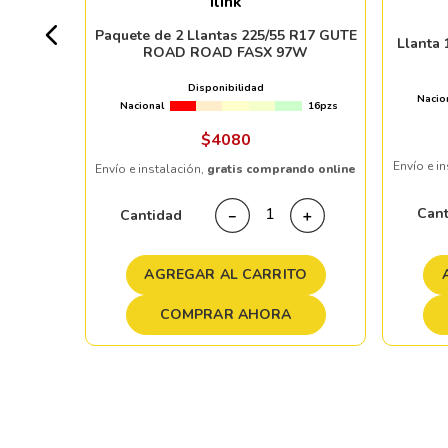
Ilink
3pzs
Paquete de 2 Llantas 225/55 R17 GUTE
Llanta
ROAD ROAD FASX 97W
 %
Disponibilidad
Nacio
Nacional
16pzs
ndo online
$
4080
Envío e i
Envío e instalación,
gratis comprando online
＋
Can
Cantidad
－
＋
TO
AGREGAR AL CARRITO
COMPRAR AHORA