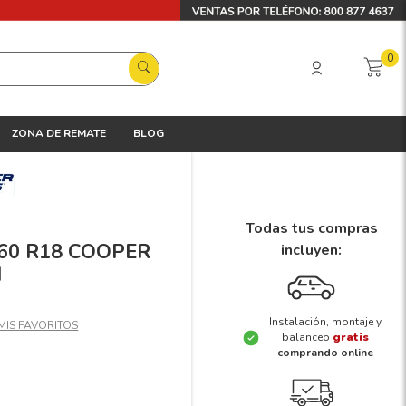
0
ZONA DE REMATE
BLOG
Todas tus compras
5/60 R18 COOPER
incluyen:
H
Instalación, montaje y
balanceo
gratis
comprando online