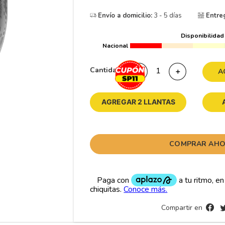
10
175
.
Envío a domicilio:
3 - 5 días
Entre
Disponibilidad
Nacional
Cantidad
－
＋
A
AGREGAR 2 LLANTAS
COMPRAR AH
Compartir en