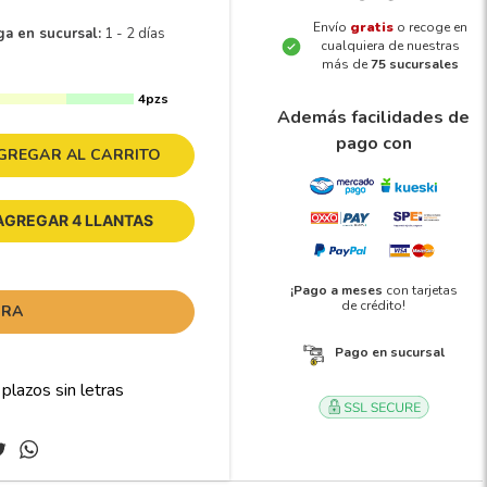
Envío
gratis
o recoge en
ga en sucursal:
1 - 2 días
cualquiera de nuestras
más de
75 sucursales
4pzs
Además facilidades de
pago con
GREGAR AL CARRITO
AGREGAR 4 LLANTAS
¡Pago a meses
con tarjetas
de crédito!
ORA
Pago en sucursal