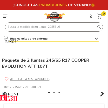
0
Busca la medida de tu llanta: 2055516
Elige el método de entrega
Términos más buscados
1
.
llantas 205 55 16
2
.
235
Paquete de 2 llantas 245/65 R17 COOPER
EVOLUTION ATT 107T
3
.
225
4
.
215
5
.
185
Ref.
2-2456517291038107T
6
.
205
7
.
245