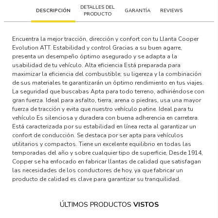
DETALLES DEL
DESCRIPCIÓN
GARANTÍA
REVIEWS
PRODUCTO
Encuentra la mejor tracción, dirección y confort con tu Llanta Cooper
Evolution ATT. Estabilidad y control Gracias a su buen agarre,
presenta un desempeño óptimo asegurado y se adapta a la
usabilidad de tu vehículo. Alta eficiencia Está preparada para
maximizar la eficiencia del combustible; su ligereza y la combinación
de sus materiales te garantizarán un óptimo rendimiento en tus viajes.
La seguridad que buscabas Apta para todo terreno, adhiriéndose con
gran fuerza. Ideal para asfalto, tierra, arena o piedras, usa una mayor
fuerza de tracción y evita que nuestro vehículo patine. Ideal para tu
vehículo Es silenciosa y duradera con buena adherencia en carretera.
Está caracterizada por su estabilidad en línea recta al garantizar un
confort de conducción. Se destaca por ser apta para vehículos
utilitarios y compactos. Tiene un excelente equilibrio en todas las
temporadas del año y sobre cualquier tipo de superficie. Desde 1914,
Copper se ha enfocado en fabricar llantas de calidad que satisfagan
las necesidades de los conductores de hoy, ya que fabricar un
producto de calidad es clave para garantizar su tranquilidad.
ÚLTIMOS PRODUCTOS
VISTOS