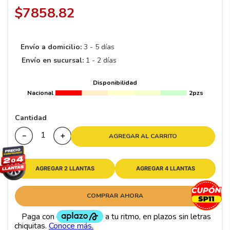
8
.
195 65 15
$
7858
.
82
9
.
195
10
175
.
Envío a domicilio:
3 - 5 días
Envío en sucursal:
1 - 2 días
Disponibilidad
Nacional
2pzs
Cantidad
－
＋
AGREGAR AL CARRITO
AGREGAR 2 LLANTAS
AGREGAR 4 LLANTAS
COMPRAR AHORA