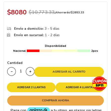
8
.
195 65 15
9
.
195
$
8080
$
10
,
773
.
33
¡Ahorrarás!
$
2693
.
33
10
265
.
Envío a domicilio:
3 - 5 días
Envío en sucursal:
1 - 2 días
Disponibilidad
Nacional
2pzs
Cantidad
－
＋
AGREGAR AL CARRITO
AGREGAR 2 LLANTAS
AGREGAR 4 LLANTAS
COMPRAR AHORA