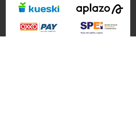
SÍGUENOS EN
ATENCIÓN A CLIENTES
Atención a clientes formulario
Localizador de sucursales
Información de sucursales