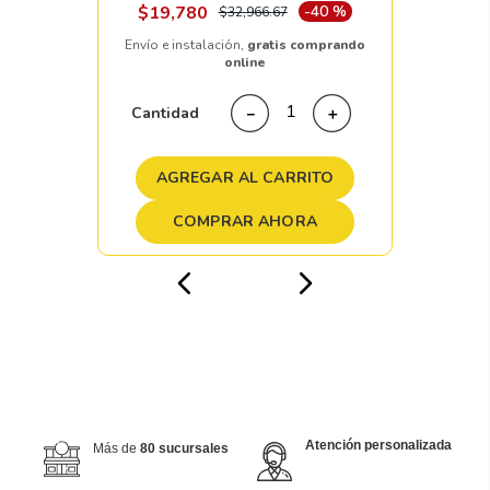
$
19
,
780
-
40 %
$
32
,
966
.
67
Envío e instalación,
gratis comprando
online
Cantidad
－
＋
AGREGAR AL CARRITO
COMPRAR AHORA
Atención personalizada
Más de
80 sucursales