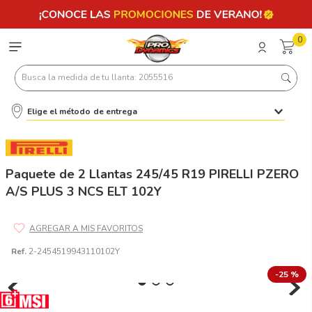
0
Busca la medida de tu llanta: 2055516
Elige el método de entrega
Términos más buscados
1
.
llantas 205 55 16
2
.
235
Paquete de 2 Llantas 245/45 R19 PIRELLI PZERO
A/S PLUS 3 NCS ELT 102Y
3
.
225
4
.
215
5
.
185
Ref.
2-2454519943110102Y
6
.
205
-
25 %
7
.
245