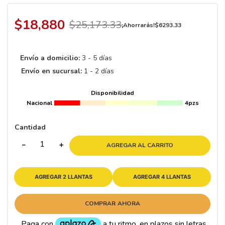
8
.
195 65 15
9
.
195
$
18
,
880
$
25
,
173
.
33
¡Ahorrarás!
$
6293
.
33
10
175
.
Envío a domicilio:
3 - 5 días
Envío en sucursal:
1 - 2 días
Disponibilidad
Nacional
4pzs
Cantidad
－
＋
AGREGAR AL CARRITO
AGREGAR 2 LLANTAS
AGREGAR 4 LLANTAS
COMPRAR AHORA