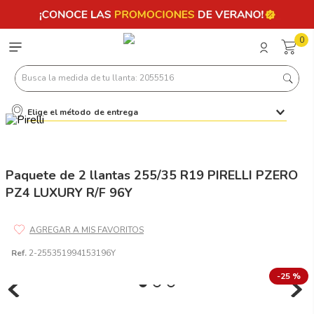
0
Busca la medida de tu llanta: 2055516
Elige el método de entrega
Términos más buscados
1
.
llantas 205 55 16
2
.
235
Paquete de 2 llantas 255/35 R19 PIRELLI PZERO
PZ4 LUXURY R/F 96Y
3
.
225
4
.
215
5
.
185
Ref.
2-255351994153196Y
6
.
205
-
25 %
7
.
245