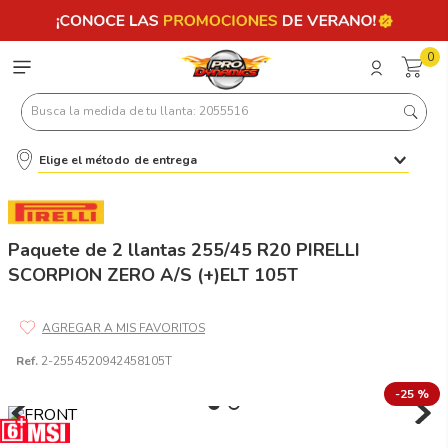
0
Busca la medida de tu llanta: 2055516
Elige el método de entrega
Términos más buscados
1
.
llantas 205 55 16
2
.
235
Paquete de 2 llantas 255/45 R20 PIRELLI
SCORPION ZERO A/S (+)ELT 105T
3
.
225
4
.
215
5
.
205
Ref.
2-2554520942458105T
6
.
185
-
25 %
7
.
245