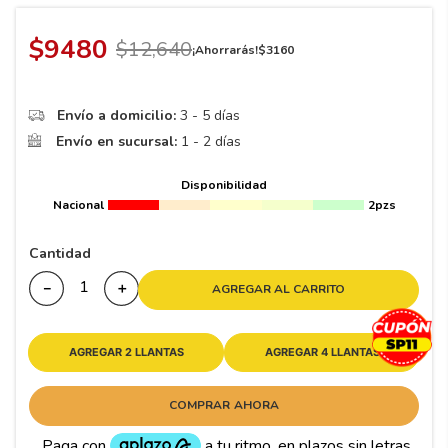
8
.
195 65 15
9
.
195
$
9480
$
12
,
640
¡Ahorrarás!
$
3160
10
265
.
Envío a domicilio:
3 - 5 días
Envío en sucursal:
1 - 2 días
Disponibilidad
Nacional
2pzs
Cantidad
－
＋
AGREGAR AL CARRITO
AGREGAR 2 LLANTAS
AGREGAR 4 LLANTAS
COMPRAR AHORA