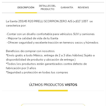
DETALLES DEL
DESCRIPCIÓN
GARANTÍA
REVIEWS
PRODUCTO
La llanta
255/45 R20 PIRELLI SCORPION ZERO A/S (+)ELT 105T
se
caracteriza por:
-Contar con un
diseño confortable para vehículos SUV y camiones
-
Mejorar la calidad de vida
de tu llanta
-Ofrecen
seguridad y excelente tracción en terrenos secos y húmedos
Beneficios de comprar con nosotros
*Envío gratis a todo México, entrega de 2 a 3 días hábiles
( Sujeto a
disponibilidad de producto y ubicación de entrega )
*Todos los productos están garantizados contra defecto de
fabricación por 3 años
*Seguridad y protección en todas tus compras
ÚLTIMOS PRODUCTOS
VISTOS