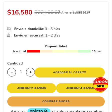
8
.
195 65 15
9
.
195
$
16
,
580
$
22
,
106
.
67
¡Ahorrarás!
$
5526
.
67
10
265
.
Envío a domicilio:
3 - 5 días
Envío en sucursal:
1 - 2 días
Disponibilidad
Nacional
15pzs
Cantidad
－
＋
AGREGAR AL CARRITO
AGREGAR 2 LLANTAS
AGREGAR 4 LLANTAS
COMPRAR AHORA