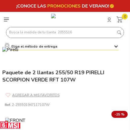
0
Busca la medida de tu llanta: 2055516
Elige el método de entrega
Términos más buscados
1
.
llantas 205 55 16
2
.
225
Paquete de 2 llantas 255/50 R19 PIRELLI
SCORPION VERDE RFT 107W
3
.
235
4
.
215
5
.
185
Ref.
2-255501947117107W
6
.
205
-
25 %
7
.
245