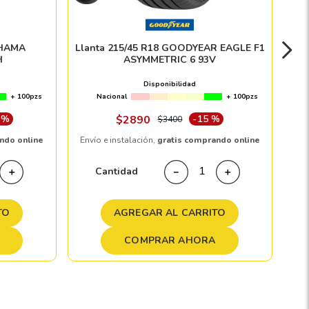
OHAMA
Llanta 215/45 R18 GOODYEAR EAGLE F1
H
ASYMMETRIC 6 93V
Disponibilidad
+ 100pzs
Nacional
+ 100pzs
 %
$
2890
-
15 %
$
3400
ndo online
Envío e instalación,
gratis comprando online
Cantidad
＋
－
＋
TO
AGREGAR AL CARRITO
COMPRAR AHORA