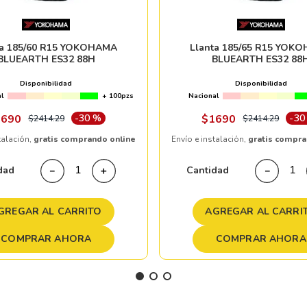
ta 185/60 R15 YOKOHAMA
Llanta 185/65 R15 YOK
BLUEARTH ES32 88H
BLUEARTH ES32 88
Disponibilidad
Disponibilidad
l
+ 100pzs
Nacional
1690
-
30 %
$
1690
-
30
$
2414
.
29
$
2414
.
29
talación,
gratis comprando online
Envío e instalación,
gratis compra
dad
Cantidad
－
＋
－
GREGAR AL CARRITO
AGREGAR AL CARRI
COMPRAR AHORA
COMPRAR AHORA