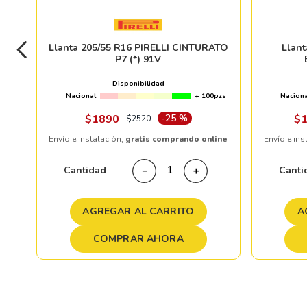
Llanta 205/55 R16 PIRELLI CINTURATO
Llan
P7 (*) 91V
Disponibilidad
Nacional
+ 100pzs
Naciona
$
1890
-
25 %
$
$
2520
Envío e instalación,
gratis comprando online
Envío e ins
Cantidad
Canti
－
＋
AGREGAR AL CARRITO
A
COMPRAR AHORA