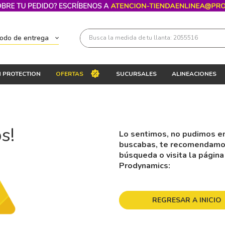
Busca la medida de tu llanta: 2055516
todo de entrega
Términos más buscados
 PROTECTION
OFERTAS
SUCURSALES
ALINEACIONES
1
.
llantas 205 55 16
2
.
235
3
.
225
s!
Lo sentimos, no pudimos en
4
.
215
buscabas, te recomendamos 
5
.
185
búsqueda o visita la página
Prodynamics:
6
.
205
7
.
245
REGRESAR A INICIO
8
.
195 65 15
9
.
195