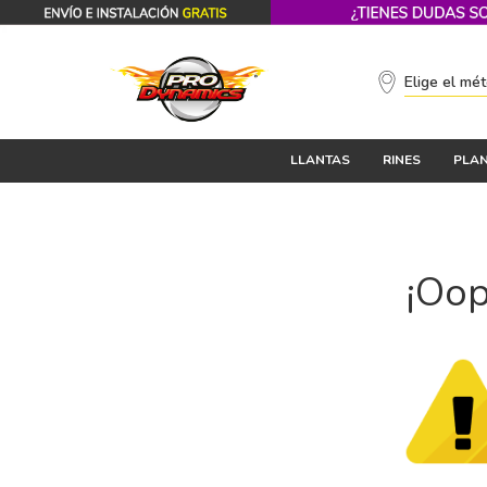
Elige el mé
LLANTAS
RINES
PLAN
¡Oop