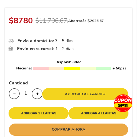
8
.
195 65 15
9
.
195
$
8780
$
11
,
706
.
67
¡Ahorrarás!
$
2926
.
67
10
265
.
Envío a domicilio:
3 - 5 días
Envío en sucursal:
1 - 2 días
Disponibilidad
Nacional
+ 50pzs
Cantidad
－
＋
AGREGAR AL CARRITO
AGREGAR 2 LLANTAS
AGREGAR 4 LLANTAS
COMPRAR AHORA