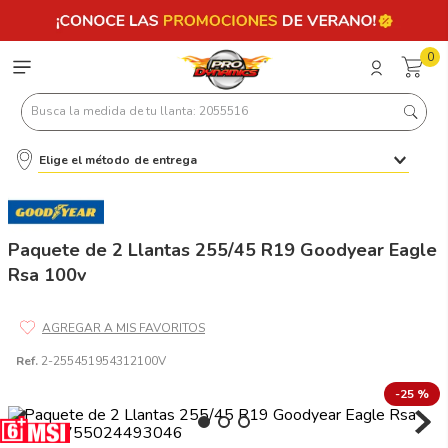
0
Busca la medida de tu llanta: 2055516
Elige el método de entrega
Términos más buscados
1
.
llantas 205 55 16
2
.
235
Paquete de 2 Llantas 255/45 R19 Goodyear Eagle
Rsa 100v
3
.
225
4
.
215
5
.
205
Ref.
2-255451954312100V
6
.
185
-
25 %
7
.
245