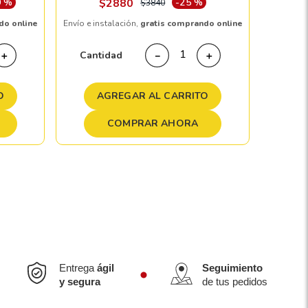
0 %
$
2880
-
25 %
$
3840
do online
Envío e instalación,
gratis comprando online
Cant
Cantidad
＋
－
＋
A
O
AGREGAR AL CARRITO
COMPRAR AHORA
Entrega
ágil
Seguimiento
y segura
de tus pedidos