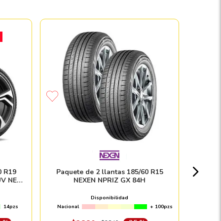
Paque
MIC
Nacion
0 R19
Paquete de 2 llantas 185/60 R15
UV NEO
NEXEN NPRIZ GX 84H
$
Disponibilidad
14pzs
Nacional
+ 100pzs
Envío e in