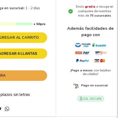
Envío
gratis
o recoge en
ga en sucursal:
1 - 2 días
cualquiera de nuestras
más de
75 sucursales
+ 50pzs
Además facilidades de
pago con
GREGAR AL CARRITO
AGREGAR 4 LLANTAS
¡Pago a meses
con tarjetas
de crédito!
ORA
Pago en sucursal