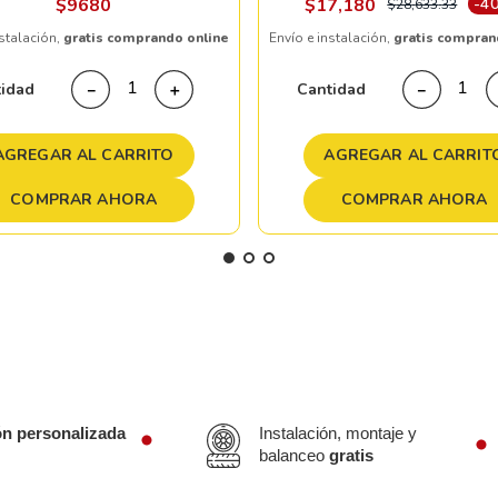
$
9680
$
17
,
180
-
4
$
28
,
633
.
33
nstalación,
gratis comprando online
Envío e instalación,
gratis compran
tidad
Cantidad
－
＋
－
AGREGAR AL CARRITO
AGREGAR AL CARRIT
COMPRAR AHORA
COMPRAR AHORA
ón personalizada
Instalación, montaje y
balanceo
gratis