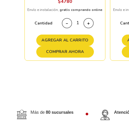
$
4780
Envío e instalación,
gratis comprando online
Envío e i
＋
Cantidad
Can
－
＋
TO
AGREGAR AL CARRITO
COMPRAR AHORA
Más de
80 sucursales
Atenci