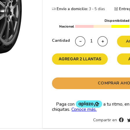
10
265
.
Envío a domicilio:
3 - 5 días
Entre
Disponibilidad
Nacional
Cantidad
－
＋
A
AGREGAR 2 LLANTAS
COMPRAR AH
Compartir en