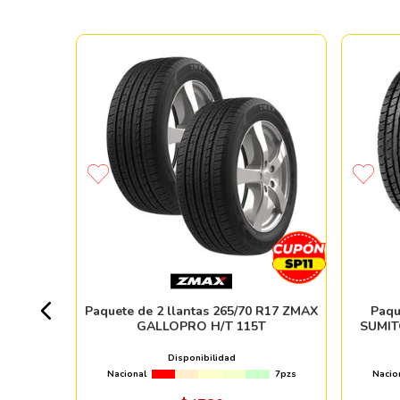
 MAJORIS
+ 20pzs
Paquete de 2 llantas 265/70 R17 ZMAX
Paqu
GALLOPRO H/T 115T
SUMIT
Disponibilidad
Nacional
7pzs
Nacio
ndo online