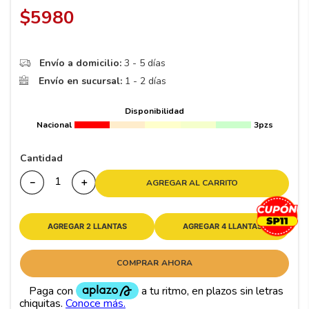
8
.
195 65 15
$
5980
9
.
195
10
265
.
Envío a domicilio:
3 - 5 días
Envío en sucursal:
1 - 2 días
Disponibilidad
Nacional
3pzs
Cantidad
－
＋
AGREGAR AL CARRITO
AGREGAR 2 LLANTAS
AGREGAR 4 LLANTAS
COMPRAR AHORA