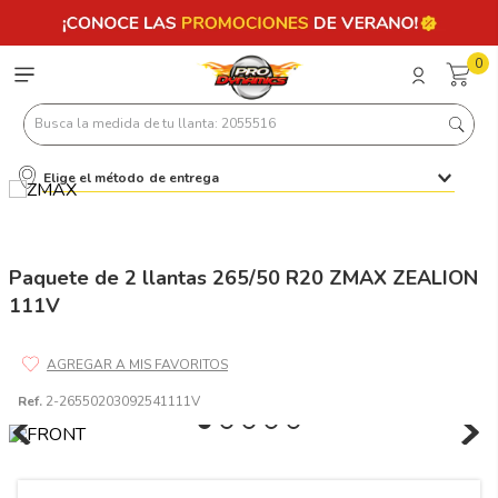
0
Busca la medida de tu llanta: 2055516
Elige el método de entrega
Términos más buscados
1
.
llantas 205 55 16
2
.
235
Paquete de 2 llantas 265/50 R20 ZMAX ZEALION
111V
3
.
225
4
.
215
5
.
185
Ref.
2-26550203092541111V
6
.
205
7
.
245