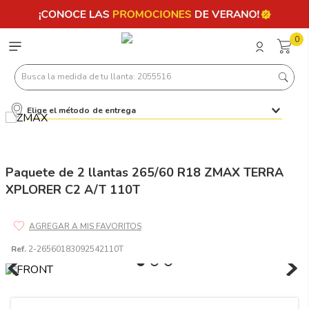
0
Busca la medida de tu llanta: 2055516
Elige el método de entrega
Términos más buscados
1
.
llantas 205 55 16
2
.
235
Paquete de 2 llantas 265/60 R18 ZMAX TERRA
XPLORER C2 A/T 110T
3
.
225
4
.
215
5
.
185
Ref.
2-26560183092542110T
6
.
205
7
.
245