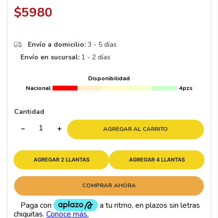
8
.
195 65 15
$
5980
9
.
195
10
265
.
Envío a domicilio:
3 - 5 días
Envío en sucursal:
1 - 2 días
Disponibilidad
Nacional
4pzs
Cantidad
－
＋
AGREGAR AL CARRITO
AGREGAR 2 LLANTAS
AGREGAR 4 LLANTAS
COMPRAR AHORA