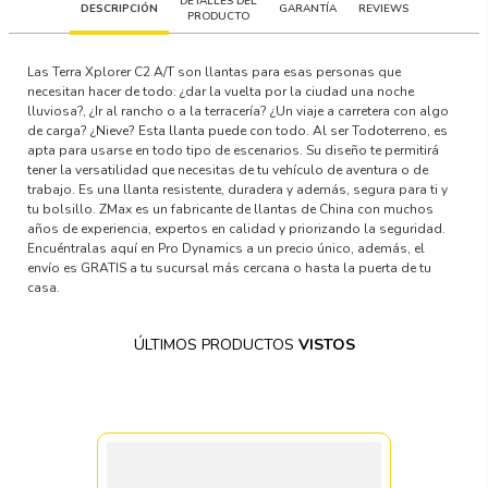
DETALLES DEL
DESCRIPCIÓN
GARANTÍA
REVIEWS
PRODUCTO
Las Terra Xplorer C2 A/T son llantas para esas personas que
necesitan hacer de todo: ¿dar la vuelta por la ciudad una noche
lluviosa?, ¿Ir al rancho o a la terracería? ¿Un viaje a carretera con algo
de carga? ¿Nieve? Esta llanta puede con todo. Al ser Todoterreno, es
apta para usarse en todo tipo de escenarios. Su diseño te permitirá
tener la versatilidad que necesitas de tu vehículo de aventura o de
trabajo. Es una llanta resistente, duradera y además, segura para ti y
tu bolsillo. ZMax es un fabricante de llantas de China con muchos
años de experiencia, expertos en calidad y priorizando la seguridad.
Encuéntralas aquí en Pro Dynamics a un precio único, además, el
envío es GRATIS a tu sucursal más cercana o hasta la puerta de tu
casa.
ÚLTIMOS PRODUCTOS
VISTOS