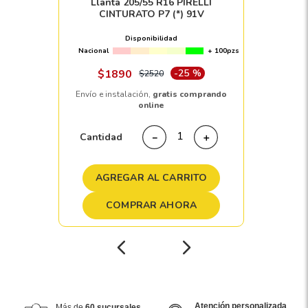
Llanta 205/55 R16 PIRELLI
CINTURATO P7 (*) 91V
Disponibilidad
Nacional
+ 100pzs
$
1890
-
25 %
$
2520
Envío e instalación,
gratis comprando
online
Cantidad
－
＋
AGREGAR AL CARRITO
COMPRAR AHORA
Atención personalizada
Más de
60 sucursales