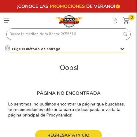
0
Busca la medida de tu llanta: 2055516
Elige el método de entrega
Términos más buscados
1
.
llantas 205 55 16
¡Oops!
2
.
235
3
.
225
PÁGINA NO ENCONTRADA
4
.
215
Lo sentimos, no pudimos encontrar la página que buscabas,
5
.
185
te recomendamos utilizar la barra de búsqueda o visita la
página principal de Prodynamics:
6
.
205
7
.
245
REGRESAR A INICIO