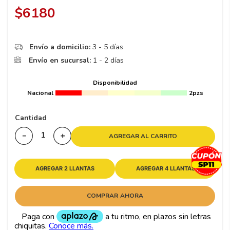
8
.
195 65 15
$
6180
9
.
195
10
265
.
Envío a domicilio:
3 - 5 días
Envío en sucursal:
1 - 2 días
Disponibilidad
Nacional
2pzs
Cantidad
－
＋
AGREGAR AL CARRITO
AGREGAR 2 LLANTAS
AGREGAR 4 LLANTAS
COMPRAR AHORA