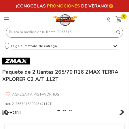
0
Busca la medida de tu llanta: 2055516
Elige el método de entrega
Términos más buscados
1
.
llantas 205 55 16
2
.
235
Paquete de 2 llantas 265/70 R16 ZMAX TERRA
XPLORER C2 A/T 112T
3
.
225
4
.
215
5
.
185
Ref.
2-26570163092542112T
6
.
205
7
.
245