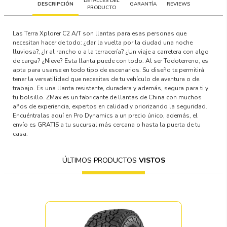
DETALLES DEL
DESCRIPCIÓN
GARANTÍA
REVIEWS
PRODUCTO
Las Terra Xplorer C2 A/T son llantas para esas personas que
necesitan hacer de todo: ¿dar la vuelta por la ciudad una noche
lluviosa?, ¿Ir al rancho o a la terracería? ¿Un viaje a carretera con algo
de carga? ¿Nieve? Esta llanta puede con todo. Al ser Todoterreno, es
apta para usarse en todo tipo de escenarios. Su diseño te permitirá
tener la versatilidad que necesitas de tu vehículo de aventura o de
trabajo. Es una llanta resistente, duradera y además, segura para ti y
tu bolsillo. ZMax es un fabricante de llantas de China con muchos
años de experiencia, expertos en calidad y priorizando la seguridad.
Encuéntralas aquí en Pro Dynamics a un precio único, además, el
envío es GRATIS a tu sucursal más cercana o hasta la puerta de tu
casa.
ÚLTIMOS PRODUCTOS
VISTOS