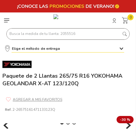
0
Busca la medida de tu llanta: 2055516
Elige el método de entrega
Términos más buscados
1
.
llantas 205 55 16
2
.
235
Paquete de 2 Llantas 265/75 R16 YOKOHAMA
GEOLANDAR X-AT 123/120Q
3
.
225
4
.
215
5
.
185
Ref.
2-26575161471133123Q
6
.
205
-
30 %
7
.
245