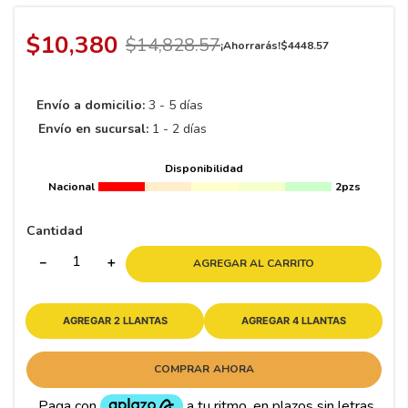
8
.
195 65 15
9
.
195
$
10
,
380
$
14
,
828
.
57
¡Ahorrarás!
$
4448
.
57
10
265
.
Envío a domicilio:
3 - 5 días
Envío en sucursal:
1 - 2 días
Disponibilidad
Nacional
2pzs
Cantidad
－
＋
AGREGAR AL CARRITO
AGREGAR 2 LLANTAS
AGREGAR 4 LLANTAS
COMPRAR AHORA