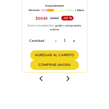
Disponibilidad
Nacional
+ 20pzs
$
5040
-
40 %
$
8400
Envío e instalación,
gratis comprando
online
Cantidad
－
＋
AGREGAR AL CARRITO
COMPRAR AHORA