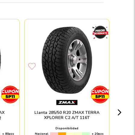
Paquet
ZMA
Nacion
MAX
Llanta 285/50 R20 ZMAX TERRA
Q
XPLORER C2 A/T 116T
Disponibilidad
+ 80pzs
Nacional
+ 20pzs