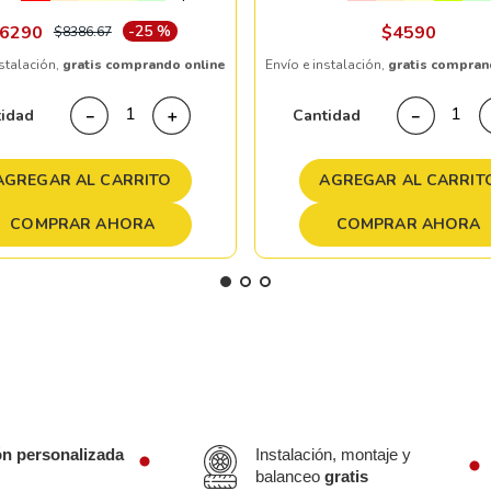
6290
-
25 %
$
4590
$
8386
.
67
nstalación,
gratis comprando online
Envío e instalación,
gratis compran
tidad
Cantidad
－
＋
－
AGREGAR AL CARRITO
AGREGAR AL CARRIT
COMPRAR AHORA
COMPRAR AHORA
ón personalizada
Instalación, montaje y
balanceo
gratis