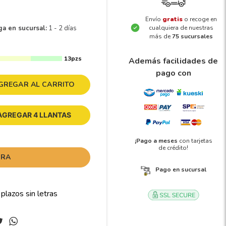
Envío
gratis
o recoge en
ga en sucursal:
1 - 2 días
cualquiera de nuestras
más de
75 sucursales
13pzs
Además facilidades de
pago con
GREGAR AL CARRITO
AGREGAR 4 LLANTAS
¡Pago a meses
con tarjetas
de crédito!
ORA
Pago en sucursal