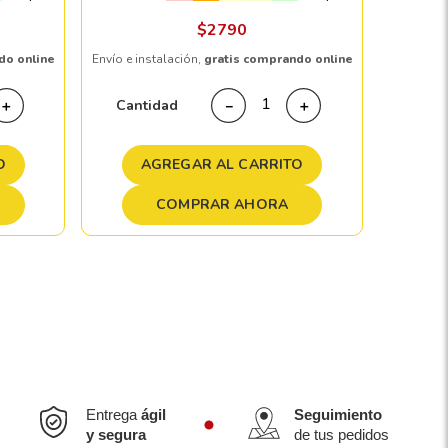
Envío e in
$
2790
do online
Envío e instalación,
gratis comprando online
Cant
Cantidad
＋
－
＋
A
O
AGREGAR AL CARRITO
COMPRAR AHORA
Entrega
ágil
Seguimiento
y segura
de tus pedidos