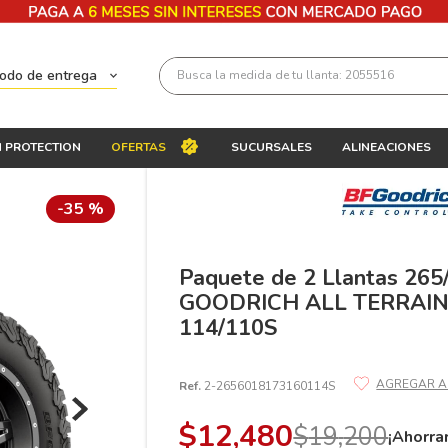
Busca la medida de tu llanta: 2055516
todo de entrega
Términos más buscados
 PROTECTION
OFERTAS
SUCURSALES
ALINEACIONES
1
.
llantas 205 55 16
2
.
235
-
35 %
3
.
225
4
.
215
Paquete de 2 Llantas 265
GOODRICH ALL TERRAIN
5
.
185
114/110S
6
.
205
7
.
245
Ref.
2-2656018173160114S
8
.
195 65 15
$
12
,
480
$
19
,
200
¡Ahorra
9
.
195