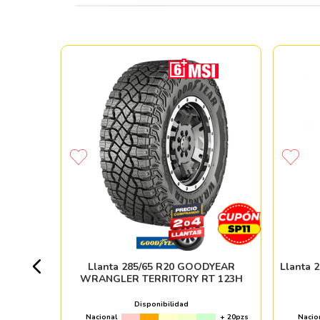
RICH ALL
18R
+ 20pzs
Llanta 285/65 R20 GOODYEAR
Llanta 
WRANGLER TERRITORY RT 123H
 %
Disponibilidad
Nacional
+ 20pzs
Nacio