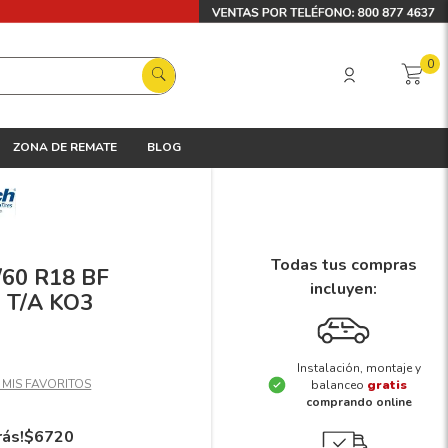
0
ZONA DE REMATE
BLOG
Todas tus compras
/60 R18 BF
incluyen:
 T/A KO3
Instalación, montaje y
balanceo
gratis
comprando online
rás!
$
6720