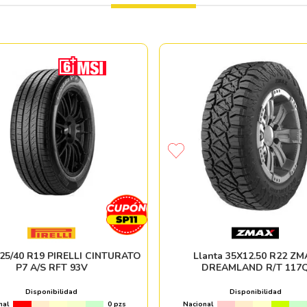
225/40 R19 PIRELLI CINTURATO
Llanta 35X12.50 R22 Z
P7 A/S RFT 93V
DREAMLAND R/T 117
Disponibilidad
Disponibilidad
nal
0 pzs
Nacional