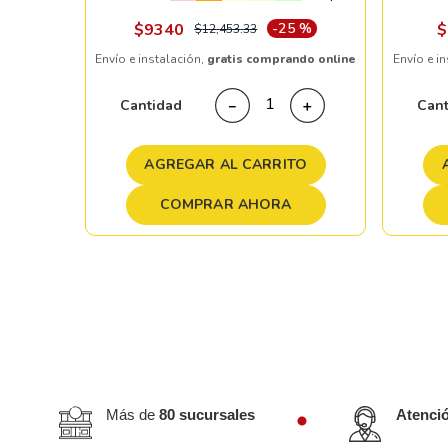
ndo online
$
9340
-
25 %
$
$
12
,
453
.
33
Envío e instalación,
gratis comprando online
Envío e i
＋
Cantidad
Can
－
＋
TO
AGREGAR AL CARRITO
COMPRAR AHORA
Más de
80 sucursales
Atenci