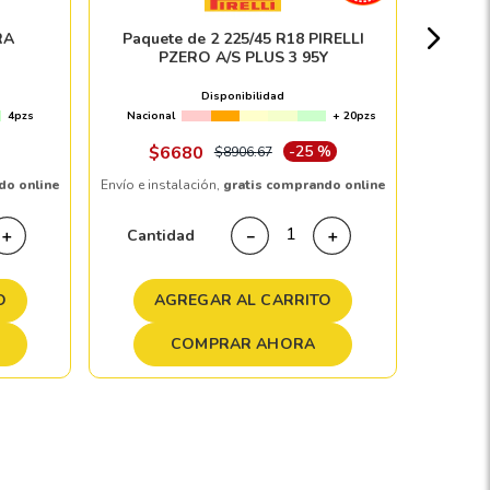
Nacion
RA
Paquete de 2 225/45 R18 PIRELLI
PZERO A/S PLUS 3 95Y
$
1
Disponibilidad
4pzs
Nacional
+ 20pzs
Envío e in
$
6680
-
25 %
$
8906
.
67
do online
Envío e instalación,
gratis comprando online
Cant
Cantidad
＋
－
＋
A
O
AGREGAR AL CARRITO
COMPRAR AHORA