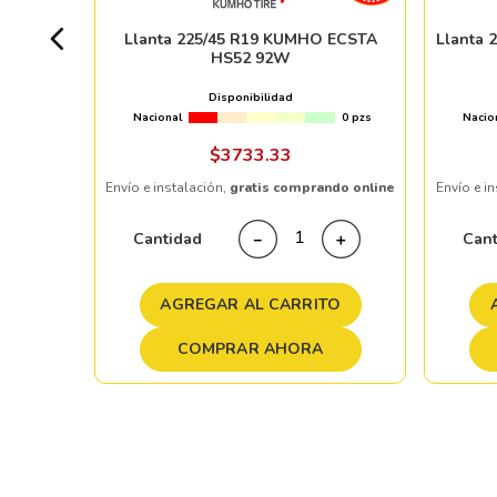
5pzs
Llanta 225/45 R19 KUMHO ECSTA
Llanta 
HS52 92W
 %
Disponibilidad
Nacional
0 pzs
Nacio
ndo online
$
3733
.
33
Envío e instalación,
gratis comprando online
Envío e i
＋
Cantidad
Can
－
＋
TO
AGREGAR AL CARRITO
COMPRAR AHORA