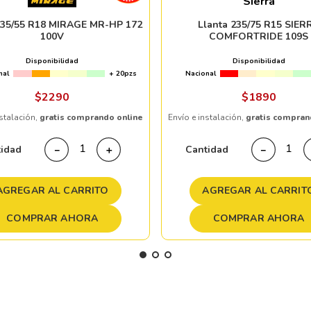
Sierra
235/55 R18 MIRAGE MR-HP 172
Llanta 235/75 R15 SIER
100V
COMFORTRIDE 109S
Disponibilidad
Disponibilidad
nal
+ 20pzs
Nacional
$
2290
$
1890
nstalación,
gratis comprando online
Envío e instalación,
gratis compran
tidad
Cantidad
－
＋
－
AGREGAR AL CARRITO
AGREGAR AL CARRIT
COMPRAR AHORA
COMPRAR AHORA