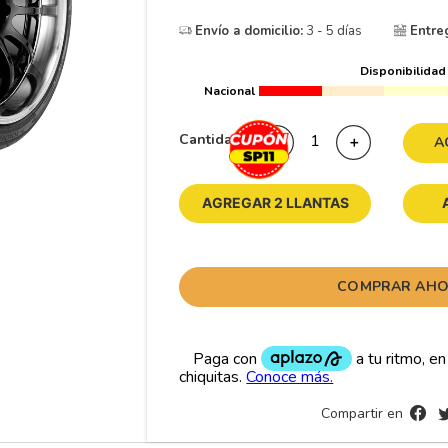
10
265
.
Envío a domicilio:
3 - 5 días
Entre
Disponibilidad
Nacional
Cantidad
－
＋
A
AGREGAR 2 LLANTAS
COMPRAR AH
Compartir en