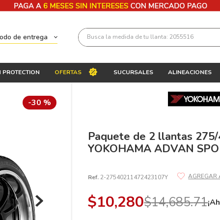
Busca la medida de tu llanta: 2055516
todo de entrega
Términos más buscados
 PROTECTION
OFERTAS
SUCURSALES
ALINEACIONES
1
.
llantas 205 55 16
2
.
235
-
30 %
3
.
225
4
.
215
Paquete de 2 llantas 275
YOKOHAMA ADVAN SPOR
5
.
205
6
.
185
Ref.
2-27540211472423107Y
7
.
245
$
10
,
280
$
14
,
685
.
71
8
.
195 65 15
¡Ah
9
.
195