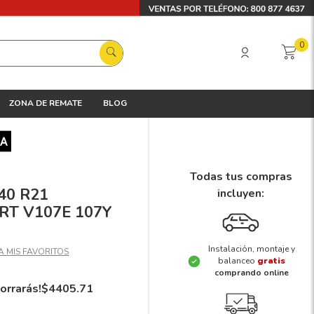
0
ZONA DE REMATE
BLOG
Todas tus compras
/40 R21
incluyen:
T V107E 107Y
Instalación, montaje y
balanceo
gratis
comprando online
orrarás!
$
4405
.
71