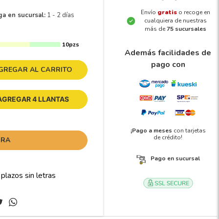
Envío
gratis
o recoge en
ga en sucursal:
1 - 2 días
cualquiera de nuestras
más de
75 sucursales
10pzs
Además facilidades de
pago con
GREGAR AL CARRITO
AGREGAR 4 LLANTAS
¡Pago a meses
con tarjetas
de crédito!
ORA
Pago en sucursal