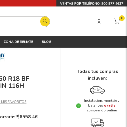
0
ZONA DE REMATE
BLOG
Todas tus compras
/60 R18 BF
incluyen:
IN 116H
Instalación, montaje y
balanceo
gratis
comprando online
orrarás!
$
6558
.
46