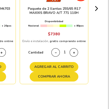
Nacion
-Mt703
Paquete de 2 llantas 255/65 R17
MAXXIS BRAVO A/T 771 110H
Disponibilidad
+ 20pzs
Nacional
+ 80pzs
Envío e in
$
7380
do online
Envío e instalación,
gratis comprando online
Cant
Cantidad
＋
－
＋
A
O
AGREGAR AL CARRITO
COMPRAR AHORA