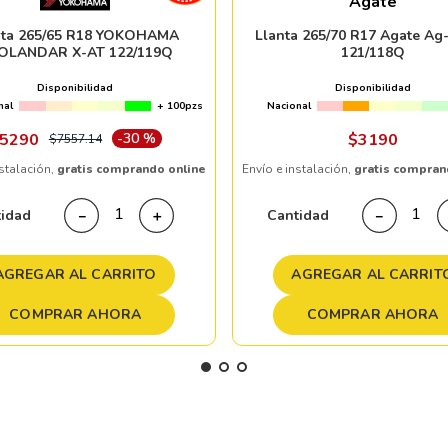
Agate
nta 265/65 R18 YOKOHAMA
Llanta 265/70 R17 Agate Ag
OLANDAR X-AT 122/119Q
121/118Q
Disponibilidad
Disponibilidad
nal
+ 100pzs
Nacional
5290
-
30 %
$
3190
$
7557
.
14
nstalación,
gratis comprando online
Envío e instalación,
gratis compran
tidad
Cantidad
－
＋
－
AGREGAR AL CARRITO
AGREGAR AL CARRIT
COMPRAR AHORA
COMPRAR AHORA