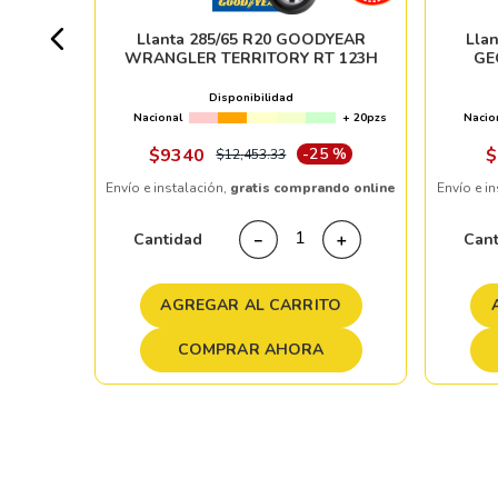
16pzs
Llanta 285/65 R20 GOODYEAR
Lla
WRANGLER TERRITORY RT 123H
GE
Disponibilidad
Nacional
+ 20pzs
Nacio
ndo online
$
9340
-
25 %
$
$
12
,
453
.
33
Envío e instalación,
gratis comprando online
Envío e i
＋
Cantidad
Can
－
＋
TO
AGREGAR AL CARRITO
COMPRAR AHORA