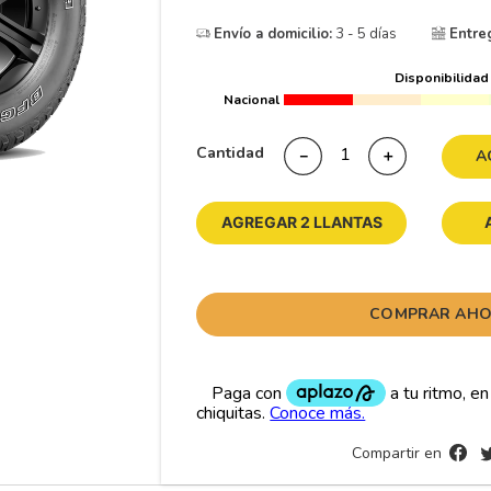
10
265
.
Envío a domicilio:
3 - 5 días
Entre
Disponibilidad
Nacional
Cantidad
－
＋
A
AGREGAR 2 LLANTAS
COMPRAR AH
Compartir en