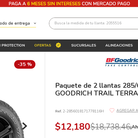
Busca la medida de tu llanta: 2055516
todo de entrega
Términos más buscados
 PROTECTION
OFERTAS
SUCURSALES
ALINEACIONES
1
.
llantas 205 55 16
2
.
235
-
35 %
3
.
225
4
.
215
Paquete de 2 llantas 285
GOODRICH TRAIL TERRA
5
.
185
6
.
205
Ref.
2-2856018171778116H
7
.
245
$
12
,
180
$
18
,
738
.
46
8
.
195 65 15
¡Ah
9
.
195