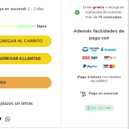
Envío
gratis
o recoge en
ga en sucursal:
1 - 2 días
cualquiera de nuestras
más de
75 sucursales
15pzs
Además facilidades de
pago con
GREGAR AL CARRITO
AGREGAR 4 LLANTAS
¡Pago a meses
con tarjetas
de crédito!
ORA
Pago en sucursal