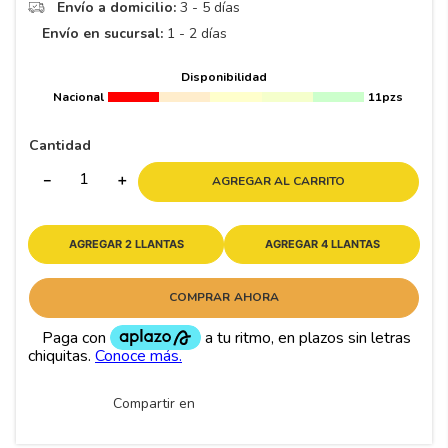
8
.
195 65 15
Envío a domicilio:
3 - 5 días
Envío en sucursal:
1 - 2 días
9
.
195
10
265
.
Disponibilidad
Nacional
11pzs
Cantidad
－
＋
AGREGAR AL CARRITO
AGREGAR 2 LLANTAS
AGREGAR 4 LLANTAS
COMPRAR AHORA
Compartir en