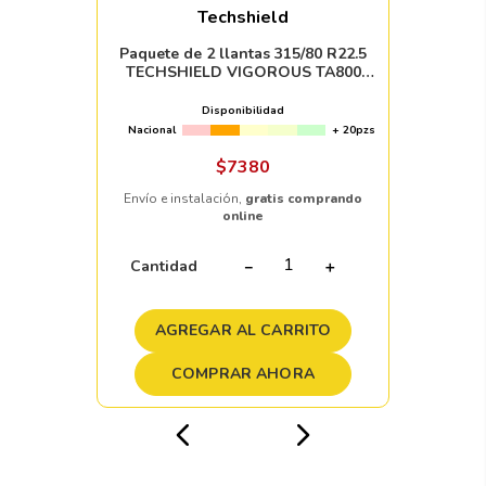
Techshield
Paquete de 2 llantas 315/80 R22.5
TECHSHIELD VIGOROUS TA800
157/154M (MIX)
Disponibilidad
Nacional
+ 20pzs
$
7380
Envío e instalación,
gratis comprando
online
Cantidad
－
＋
AGREGAR AL CARRITO
COMPRAR AHORA