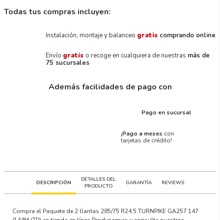
Todas tus compras incluyen:
Instalación, montaje y balanceo
gratis
comprando online
Envío
gratis
o recoge en cualquiera de nuestras
más de
75 sucursales
Además facilidades de pago con
Pago en sucursal
¡Pago a meses
con
tarjetas de crédito!
DETALLES DEL
DESCRIPCIÓN
GARANTÍA
REVIEWS
PRODUCTO
Compra el Paquete de 2 llantas 285/75 R24.5 TURNPIKE GA257 147
/144M (TP) en tienda en línea Prodynamics y consulta nuestros