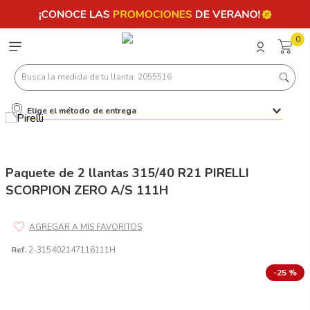
0
Busca la medida de tu llanta: 2055516
Elige el método de entrega
Términos más buscados
1
.
llantas 205 55 16
2
.
235
Paquete de 2 llantas 315/40 R21 PIRELLI
SCORPION ZERO A/S 111H
3
.
225
4
.
215
5
.
185
Ref.
2-315402147116111H
6
.
205
-
25 %
7
.
245