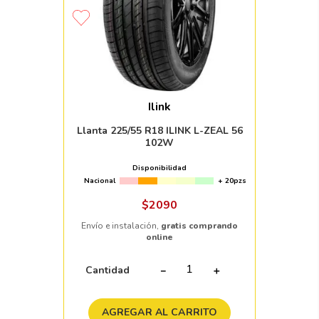
Ilink
Llanta 225/55 R18 ILINK L-ZEAL 56
102W
Disponibilidad
Nacional
+ 20pzs
$
2090
Envío e instalación,
gratis comprando
online
Cantidad
－
＋
AGREGAR AL CARRITO