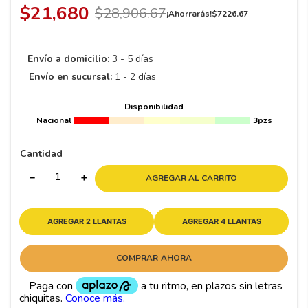
$
21
,
680
$
28
,
906
.
67
¡Ahorrarás!
$
7226
.
67
Envío a domicilio:
3 - 5 días
Envío en sucursal:
1 - 2 días
Disponibilidad
Nacional
3pzs
Cantidad
－
＋
AGREGAR AL CARRITO
AGREGAR 2 LLANTAS
AGREGAR 4 LLANTAS
COMPRAR AHORA