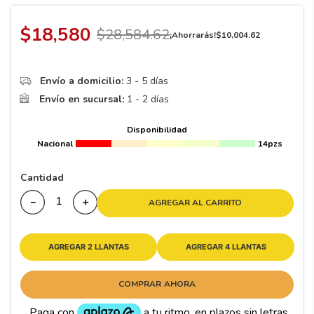
8
.
195
9
.
265
$
18
,
580
$
28
,
584
.
62
¡Ahorrarás!
$
10
,
004
.
62
10
175
.
Envío a domicilio:
3 - 5 días
Envío en sucursal:
1 - 2 días
Disponibilidad
Nacional
14pzs
Cantidad
－
＋
AGREGAR AL CARRITO
AGREGAR 2 LLANTAS
AGREGAR 4 LLANTAS
COMPRAR AHORA