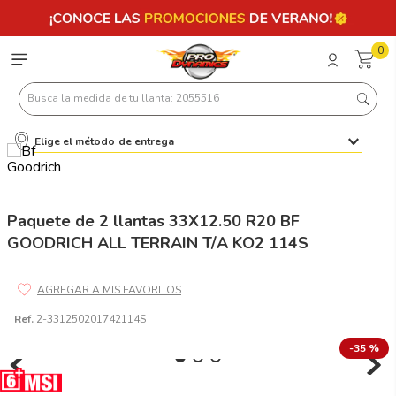
0
Busca la medida de tu llanta: 2055516
Elige el método de entrega
Términos más buscados
1
.
llantas 205 55 16
2
.
235
Paquete de 2 llantas 33X12.50 R20 BF
GOODRICH ALL TERRAIN T/A KO2 114S
3
.
225
4
.
215
5
.
205
Ref.
2-331250201742114S
6
.
185
-
35 %
7
.
195 65 15