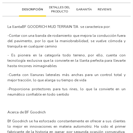
DETALLES DEL
DESCRIPCIÓN
GARANTÍA
REVIEWS
PRODUCTO
La llanta
BF GOODRICH MUD TERRAIN T/A
se caracteriza por:
-Contar con una banda de rodamiento que mejora la conducción fuera
del pavimento, por lo que la maniobrabilidad, se vuelve cómoda y
tranquila en cualquier camino
- Es pionera en la categoría todo terreno, por ello, cuenta con
tecnología exclusiva que la convierte en la llanta perfecta para llevarte
hasta rincones inimaginables
-Cuenta con llanuras laterales más anchas para un control total y
mejor tracción, lo que alarga su tiempo de vida
-Proporciona protectores para tus rines, lo que la convierte en un
neumático confiable en todo sentido
Acerca de BF Goodrich
Bf Goodrich se ha esforzado constantemente en ofrecer a sus clientes
lo mejor en innovaciones en materia automotriz. Ha sido el primer
fabricante de la historia en ganar, por segunda ocasión consecutiva,