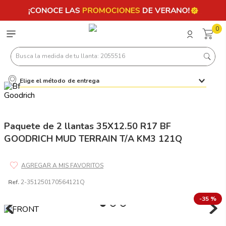
0
Busca la medida de tu llanta: 2055516
Elige el método de entrega
Términos más buscados
1
.
llantas 205 55 16
2
.
235
Paquete de 2 llantas 35X12.50 R17 BF
GOODRICH MUD TERRAIN T/A KM3 121Q
3
.
225
4
.
215
5
.
205
Ref.
2-351250170564121Q
6
.
185
-
35 %
7
.
195 65 15