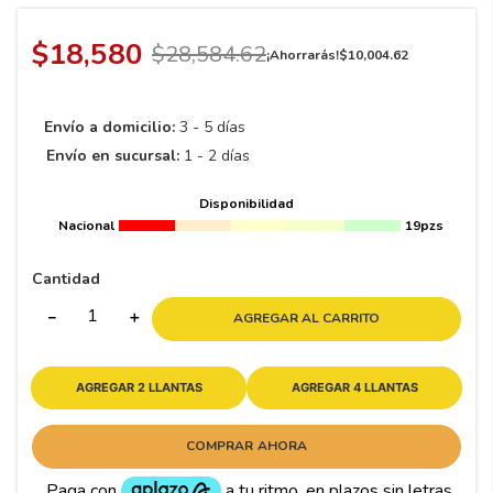
8
.
195
9
.
265
$
18
,
580
$
28
,
584
.
62
¡Ahorrarás!
$
10
,
004
.
62
10
175
.
Envío a domicilio:
3 - 5 días
Envío en sucursal:
1 - 2 días
Disponibilidad
Nacional
19pzs
Cantidad
－
＋
AGREGAR AL CARRITO
AGREGAR 2 LLANTAS
AGREGAR 4 LLANTAS
COMPRAR AHORA