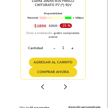
Llanta 205/55 R16 PIRELLI
CINTURATO P7 (*) 91V
Disponibilidad
Nacional
+ 100pzs
$
1890
-
25 %
$
2520
Envío e instalación,
gratis comprando
online
Cantidad
－
＋
AGREGAR AL CARRITO
COMPRAR AHORA
Atención personalizada
Más de
60 sucursales