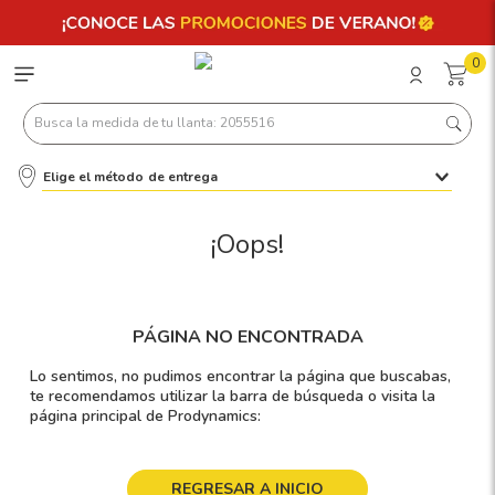
0
Busca la medida de tu llanta: 2055516
Elige el método de entrega
Términos más buscados
1
.
llantas 205 55 16
¡Oops!
2
.
235
3
.
225
PÁGINA NO ENCONTRADA
4
.
215
Lo sentimos, no pudimos encontrar la página que buscabas,
5
.
205
te recomendamos utilizar la barra de búsqueda o visita la
página principal de Prodynamics:
6
.
185
7
.
245
REGRESAR A INICIO