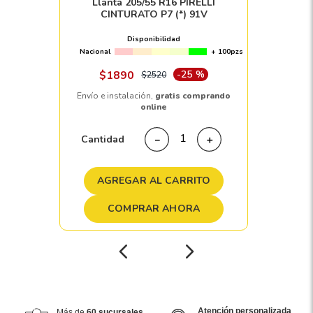
Llanta 205/55 R16 PIRELLI
CINTURATO P7 (*) 91V
Disponibilidad
Nacional
+ 100pzs
$
1890
-
25 %
$
2520
Envío e instalación,
gratis comprando
online
Cantidad
－
＋
AGREGAR AL CARRITO
COMPRAR AHORA
Atención personalizada
Más de
60 sucursales