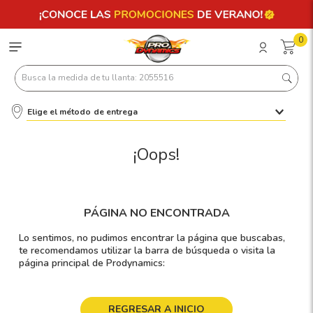
0
Busca la medida de tu llanta: 2055516
Elige el método de entrega
Términos más buscados
1
.
llantas 205 55 16
¡Oops!
2
.
235
3
.
225
PÁGINA NO ENCONTRADA
4
.
215
Lo sentimos, no pudimos encontrar la página que buscabas,
5
.
205
te recomendamos utilizar la barra de búsqueda o visita la
página principal de Prodynamics:
6
.
185
7
.
245
REGRESAR A INICIO