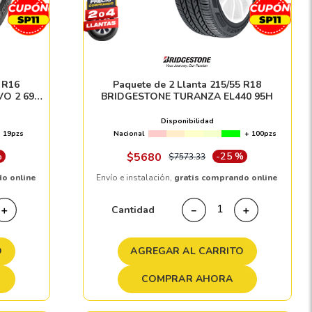
0 R16
Paquete de 2 Llanta 215/55 R18
O 2 696
BRIDGESTONE TURANZA EL440 95H
Disponibilidad
19pzs
Nacional
+ 100pzs
%
$
5680
-
25 %
$
7573
.
33
do online
Envío e instalación,
gratis comprando online
Cantidad
＋
－
＋
O
AGREGAR AL CARRITO
COMPRAR AHORA