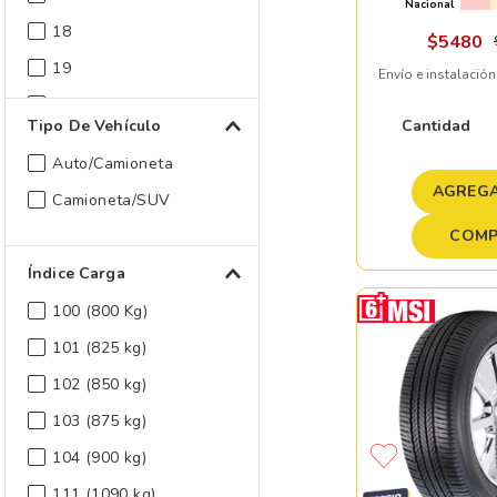
Nacional
18
$
5480
19
Envío e instalación
20
Cantidad
Tipo De Vehículo
Auto/Camioneta
AGREGA
Camioneta/SUV
COMP
Índice Carga
100 (800 Kg)
101 (825 kg)
102 (850 kg)
103 (875 kg)
104 (900 kg)
111 (1090 kg)