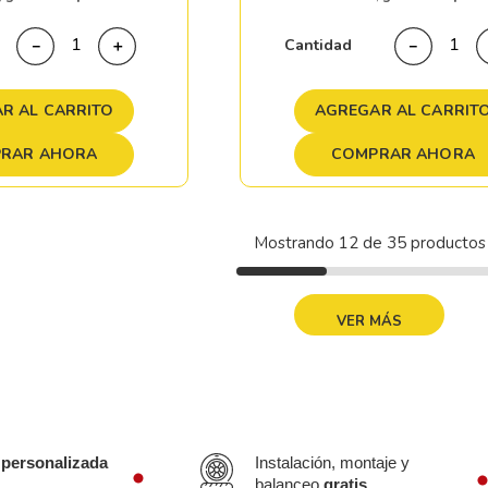
Cantidad
－
＋
－
R AL CARRITO
AGREGAR AL CARRIT
RAR AHORA
COMPRAR AHORA
Mostrando
12 de 35
MOSTRAR MÁS
 personalizada
Instalación, montaje y
balanceo
gratis