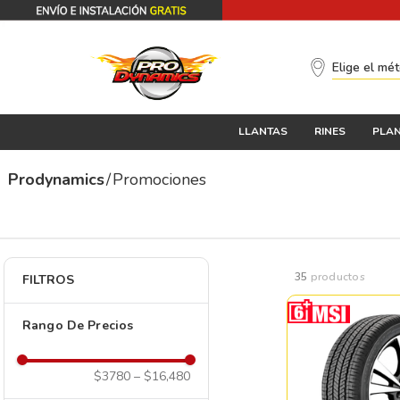
Elige el mé
LLANTAS
RINES
PLAN
Promociones
35
productos
FILTROS
Rango De Precios
$3780
–
$16,480