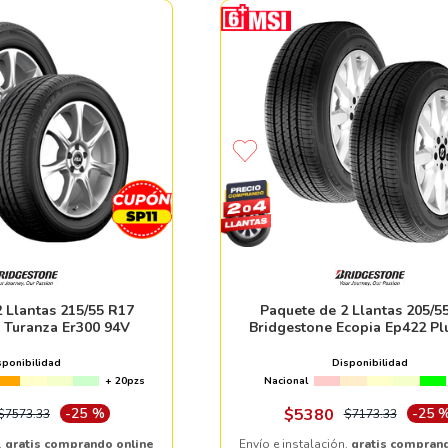
 Llantas 215/55 R17
Paquete de 2 Llantas 205/5
 Turanza Er300 94V
Bridgestone Ecopia Ep422 Pl
sponibilidad
Disponibilidad
+ 20pzs
Nacional
-
25 %
$
5380
-
25 
$
7573
.
33
$
7173
.
33
,
gratis comprando online
Envío e instalación,
gratis compran