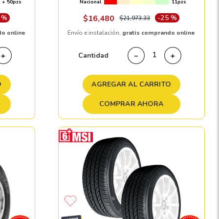
+ 50pzs
Nacional
11pzs
 %
$
16
,
480
-
25 %
$
21
,
973
.
33
do online
Envío e instalación,
gratis comprando online
Cantidad
＋
－
＋
O
AGREGAR AL CARRITO
COMPRAR AHORA