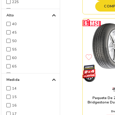
225
COMP
235
Alto
255
40
275
45
50
55
60
65
70
Medida
14
15
Paquete De 2
Bridgestone Du
16
Di
17