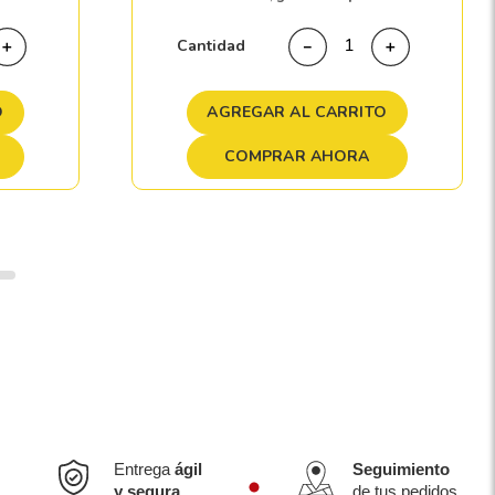
Cantidad
＋
－
＋
O
AGREGAR AL CARRITO
COMPRAR AHORA
Entrega
ágil
Seguimiento
y segura
de tus pedidos