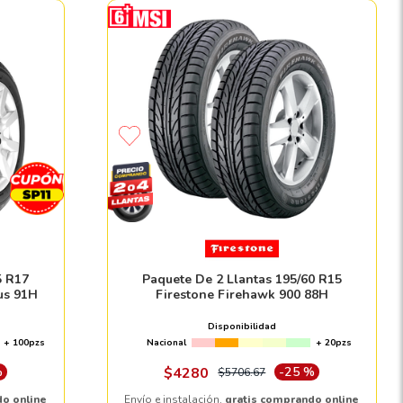
5 R17
Paquete De 2 Llantas 195/60 R15
us 91H
Firestone Firehawk 900 88H
Disponibilidad
+ 100pzs
Nacional
+ 20pzs
%
$
4280
-
25 %
$
5706
.
67
do online
Envío e instalación,
gratis comprando online