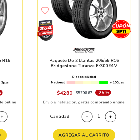
5 R15
Paquete De 2 Llantas 205/55 R16
Bridgestone Turanza Er300 91V
Disponibilidad
2pzs
Nacional
+ 100pzs
%
$
4280
-
25 %
$
5706
.
67
do online
Envío e instalación,
gratis comprando online
Cantidad
＋
－
＋
O
AGREGAR AL CARRITO