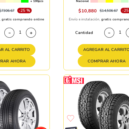
+ 100pzs
Nacional
-
25 %
$
10
,
880
-
25
$
7306
.
67
$
14
,
506
.
67
,
gratis comprando online
Envío e instalación,
gratis compran
Cantidad
－
＋
－
R AL CARRITO
AGREGAR AL CARRIT
RAR AHORA
COMPRAR AHORA