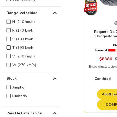
115 (1215 kg)
Rango Velocidad
82 (475 kg)
H (210 km/h)
83 (487 kg)
R (170 km/h)
Paquete De 2
84 (500 kg)
Bridgestone
S (180 km/h)
Mostrar 12 más
Di
T (190 km/h)
Nacional
V (240 km/h)
$
8380
$
W (270 km/h)
Envío e instalación
Stock
Cantidad
Amplio
AGREGA
Limitado
COMP
País De Fabricación