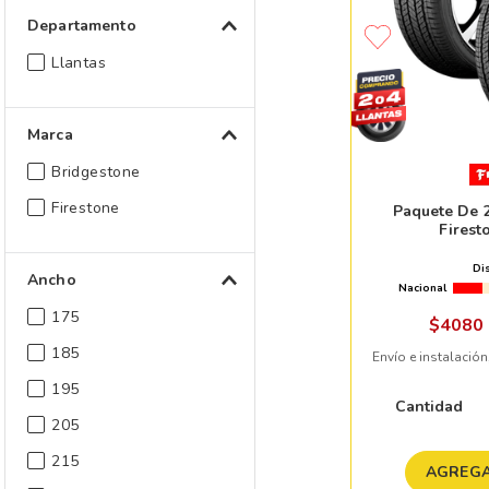
Departamento
Llantas
Marca
Bridgestone
Firestone
Paquete De 2
Firest
Di
Ancho
Nacional
175
$
4080
185
Envío e instalación
195
Cantidad
205
215
AGREGA