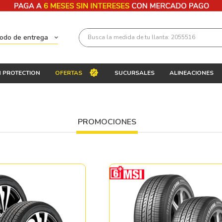
Busca la medida de tu llanta: 2055516
todo de entrega
Términos más buscados
 PROTECTION
OFERTAS
SUCURSALES
ALINEACIONES
1
.
llantas 205 55 16
2
.
225
3
.
235
PROMOCIONES
4
.
215
5
.
185
6
.
205
7
.
245
8
.
195 65 15
9
.
195