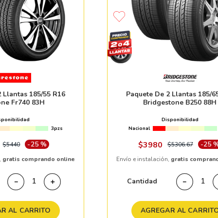
10
265
.
 Llantas 185/55 R16
Paquete De 2 Llantas 185/6
one Fr740 83H
Bridgestone B250 88H
sponibilidad
Disponibilidad
3pzs
Nacional
-
25 %
$
3980
-
25 
$
5440
$
5306
.
67
,
gratis comprando online
Envío e instalación,
gratis compran
Cantidad
－
＋
－
R AL CARRITO
AGREGAR AL CARRIT