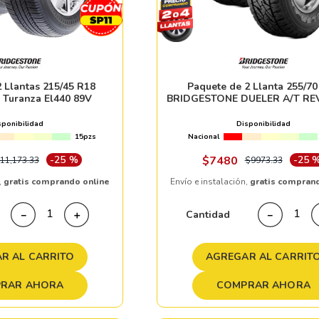
 Llantas 215/45 R18
Paquete de 2 Llanta 255/7
 Turanza El440 89V
BRIDGESTONE DUELER A/T REV
111H
sponibilidad
Disponibilidad
15pzs
Nacional
-
25 %
$
7480
-
25 
11
,
173
.
33
$
9973
.
33
,
gratis comprando online
Envío e instalación,
gratis compran
Cantidad
－
＋
－
R AL CARRITO
AGREGAR AL CARRIT
RAR AHORA
COMPRAR AHORA