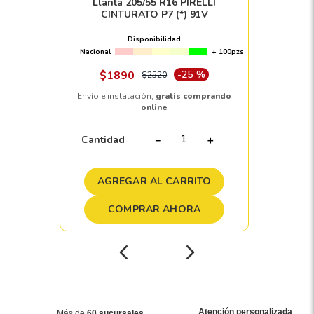
Llanta 205/55 R16 PIRELLI
CINTURATO P7 (*) 91V
Disponibilidad
Nacional
+ 100pzs
$
1890
-
25 %
$
2520
Envío e instalación,
gratis comprando
online
Cantidad
－
＋
AGREGAR AL CARRITO
COMPRAR AHORA
Atención personalizada
Más de
60 sucursales