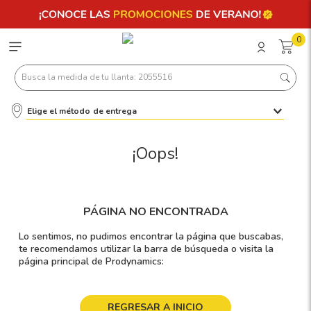
0
Busca la medida de tu llanta: 2055516
Elige el método de entrega
Términos más buscados
1
.
llantas 205 55 16
¡Oops!
2
.
235
3
.
225
PÁGINA NO ENCONTRADA
4
.
215
Lo sentimos, no pudimos encontrar la página que buscabas,
5
.
185
te recomendamos utilizar la barra de búsqueda o visita la
página principal de Prodynamics:
6
.
205
7
.
245
REGRESAR A INICIO