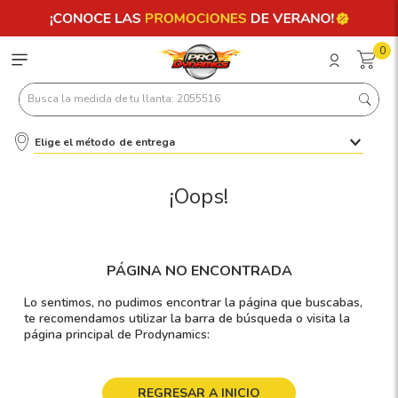
0
Busca la medida de tu llanta: 2055516
Elige el método de entrega
Términos más buscados
1
.
llantas 205 55 16
¡Oops!
2
.
235
3
.
225
PÁGINA NO ENCONTRADA
4
.
215
Lo sentimos, no pudimos encontrar la página que buscabas,
5
.
185
te recomendamos utilizar la barra de búsqueda o visita la
página principal de Prodynamics:
6
.
205
7
.
245
REGRESAR A INICIO