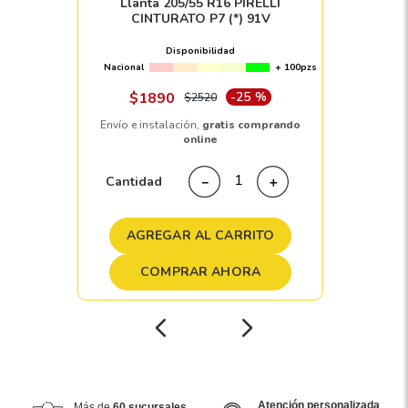
Llanta 205/55 R16 PIRELLI
CINTURATO P7 (*) 91V
Disponibilidad
Nacional
+ 100pzs
$
1890
-
25 %
$
2520
Envío e instalación,
gratis comprando
online
Cantidad
－
＋
AGREGAR AL CARRITO
COMPRAR AHORA
Atención personalizada
Más de
60 sucursales