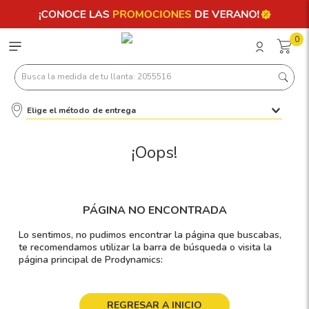
0
Busca la medida de tu llanta: 2055516
Elige el método de entrega
Términos más buscados
1
.
llantas 205 55 16
¡Oops!
2
.
235
3
.
225
PÁGINA NO ENCONTRADA
4
.
215
Lo sentimos, no pudimos encontrar la página que buscabas,
5
.
185
te recomendamos utilizar la barra de búsqueda o visita la
página principal de Prodynamics:
6
.
205
7
.
245
REGRESAR A INICIO