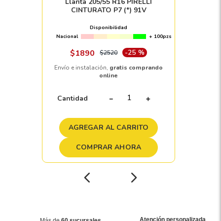
Llanta 205/55 R16 PIRELLI
CINTURATO P7 (*) 91V
Disponibilidad
Nacional
+ 100pzs
$
1890
-
25 %
$
2520
Envío e instalación,
gratis comprando
online
Cantidad
－
＋
AGREGAR AL CARRITO
COMPRAR AHORA
Atención personalizada
Más de
60 sucursales