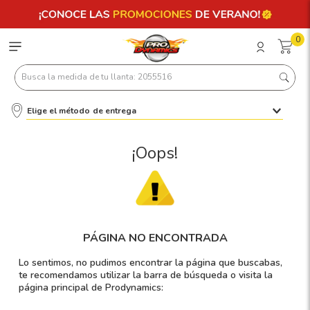
0
Busca la medida de tu llanta: 2055516
Elige el método de entrega
Términos más buscados
1
.
llantas 205 55 16
¡Oops!
2
.
235
3
.
225
4
.
215
PÁGINA NO ENCONTRADA
5
.
185
Lo sentimos, no pudimos encontrar la página que buscabas,
6
.
205
te recomendamos utilizar la barra de búsqueda o visita la
página principal de Prodynamics:
7
.
245