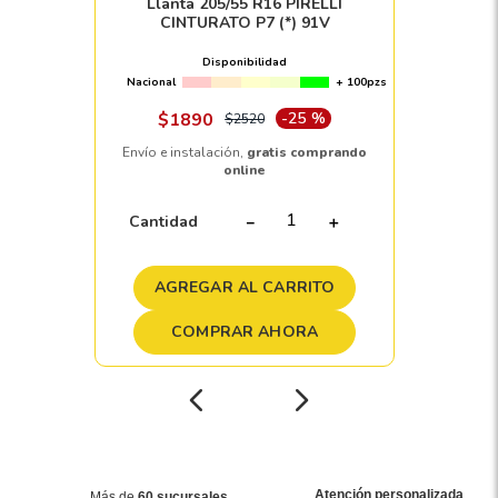
Llanta 205/55 R16 PIRELLI
CINTURATO P7 (*) 91V
Disponibilidad
Nacional
+ 100pzs
$
1890
-
25 %
$
2520
Envío e instalación,
gratis comprando
online
Cantidad
－
＋
AGREGAR AL CARRITO
COMPRAR AHORA
Atención personalizada
Más de
60 sucursales