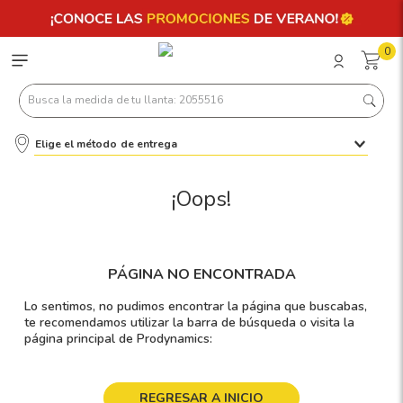
0
Busca la medida de tu llanta: 2055516
Elige el método de entrega
Términos más buscados
1
.
llantas 205 55 16
¡Oops!
2
.
235
3
.
225
PÁGINA NO ENCONTRADA
4
.
215
Lo sentimos, no pudimos encontrar la página que buscabas,
5
.
205
te recomendamos utilizar la barra de búsqueda o visita la
página principal de Prodynamics:
6
.
185
7
.
245
REGRESAR A INICIO