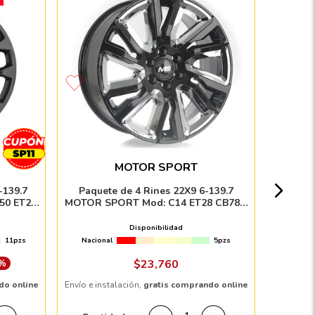
Paque
EQUIPO 
CB78.1 
MOTOR SPORT
Nacion
-139.7
Paquete de 4 Rines 22X9 6-139.7
50 ET24
MOTOR SPORT Mod: C14 ET28 CB78.1
$
K
BLACK INSERT CHROME
Disponibilidad
11pzs
Nacional
5pzs
Envío e in
 %
$
23
,
760
do online
Envío e instalación,
gratis comprando online
Cant