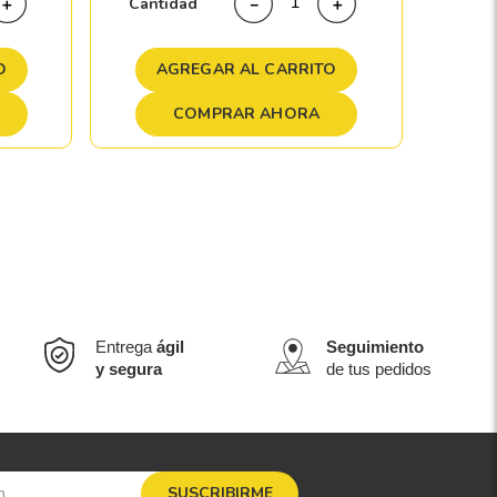
Cantidad
＋
－
＋
A
O
AGREGAR AL CARRITO
COMPRAR AHORA
Entrega
ágil
Seguimiento
y segura
de tus pedidos
SUSCRIBIRME