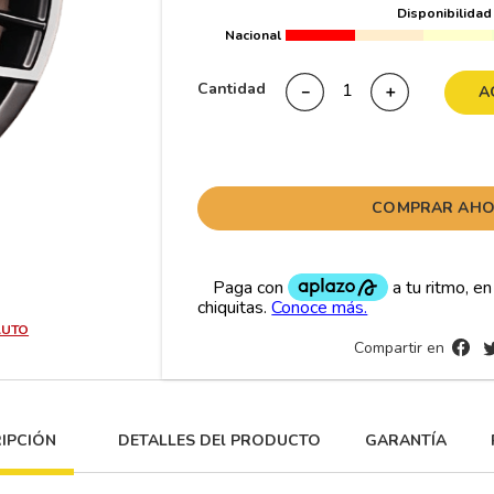
Disponibilidad
10
265
.
Nacional
Cantidad
－
＋
A
COMPRAR AH
AUTO
Compartir en
IPCIÓN
DETALLES DEl PRODUCTO
GARANTÍA