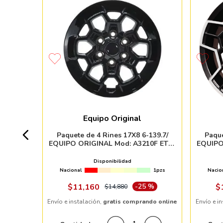
39.7 R1
CB78.1
Equipo Original
0 pzs
Paquete de 4 Rines 17X8 6-139.7/
Paque
EQUIPO ORIGINAL Mod: A3210F ET25
EQUIPO
CB106.1 matte black
Disponibilidad
Nacional
1pzs
Nacio
ndo online
$
11
,
160
-
25 %
$
$
14
,
880
Envío e instalación,
gratis comprando online
Envío e i
＋