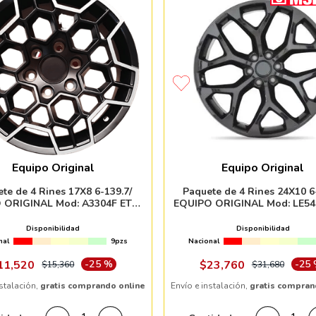
Equipo Original
Equipo Original
te de 4 Rines 17X8 6-139.7/
Paquete de 4 Rines 24X10 6
 ORIGINAL Mod: A3304F ET15
EQUIPO ORIGINAL Mod: LE54
CB106.1 MYB
CB78.1 GLOSSY BLAC
Disponibilidad
Disponibilidad
nal
9pzs
Nacional
11
,
520
-
25 %
$
23
,
760
-
25
$
15
,
360
$
31
,
680
nstalación,
gratis comprando online
Envío e instalación,
gratis compran