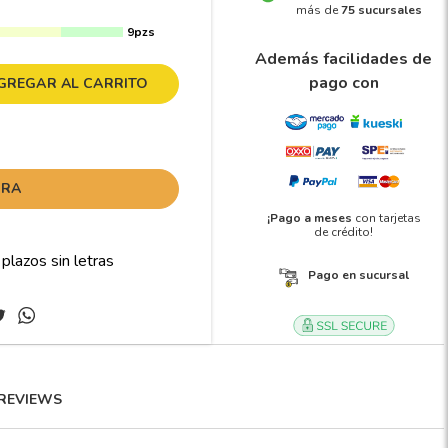
más de
75 sucursales
9pzs
Además facilidades de
pago con
GREGAR AL CARRITO
ORA
¡Pago a meses
con tarjetas
de crédito!
Pago en sucursal
REVIEWS