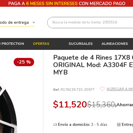
Busca la medida de tu llanta: 2055516
todo de entrega
Términos más buscados
 PROTECTION
OFERTAS
SUCURSALES
ALINEACIONES
1
.
llantas 205 55 16
Paquete de 4 Rines 17X8
2
.
235
-
25 %
ORIGINAL Mod: A3304F E
3
.
225
MYB
4
.
215
Ref.
R176139.715-25977
5
.
205
6
.
185
$
11
,
520
$
15
,
360
¡Ahorra
7
.
245
8
.
195 65 15
Envío a domicilio:
3 - 5 días
Entre
9
.
195