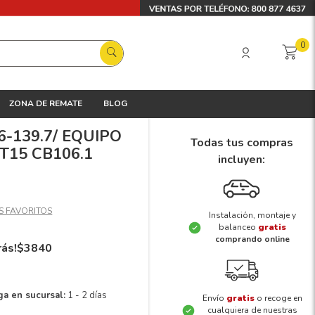
0
ZONA DE REMATE
BLOG
 6-139.7/ EQUIPO
Todas tus compras
T15 CB106.1
incluyen:
Instalación, montaje y
balanceo
gratis
comprando online
rás!
$
3840
ga en sucursal:
1 - 2 días
Envío
gratis
o recoge en
cualquiera de nuestras