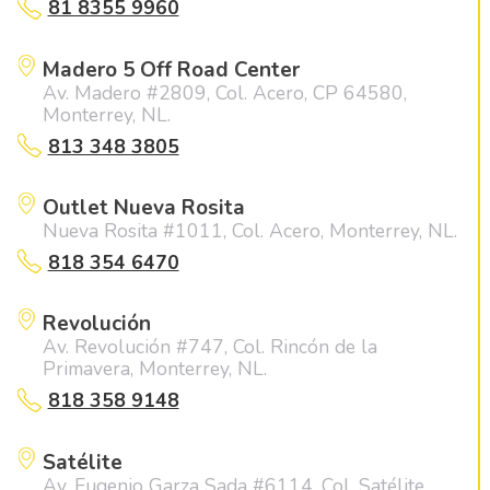
81 8355 9960
Madero 5 Off Road Center
Av. Madero #2809, Col. Acero, CP 64580,
Monterrey, NL.
813 348 3805
Outlet Nueva Rosita
Nueva Rosita #1011, Col. Acero, Monterrey, NL.
818 354 6470
Revolución
Av. Revolución #747, Col. Rincón de la
Primavera, Monterrey, NL.
818 358 9148
Satélite
Av. Eugenio Garza Sada #6114, Col. Satélite,