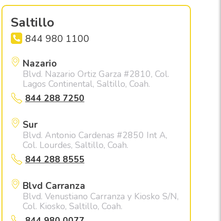
Saltillo
844 980 1100
Nazario
Blvd. Nazario Ortiz Garza #2810, Col.
Lagos Continental, Saltillo, Coah.
844 288 7250
Sur
Blvd. Antonio Cardenas #2850 Int A,
Col. Lourdes, Saltillo, Coah.
844 288 8555
Blvd Carranza
Blvd. Venustiano Carranza y Kiosko S/N,
Col. Kiosko, Saltillo, Coah.
844 980 0077