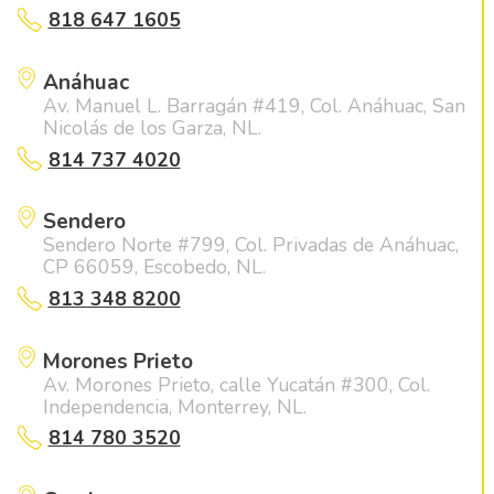
818 647 1605
Anáhuac
Av. Manuel L. Barragán #419, Col. Anáhuac, San
Nicolás de los Garza, NL.
814 737 4020
Sendero
Sendero Norte #799, Col. Privadas de Anáhuac,
CP 66059, Escobedo, NL.
813 348 8200
Morones Prieto
Av. Morones Prieto, calle Yucatán #300, Col.
Independencia, Monterrey, NL.
814 780 3520