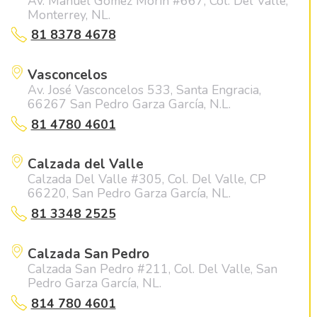
Av. Manuel Gómez Morín #667, Col. Del Valle,
Monterrey, NL.
81 8378 4678
Vasconcelos
Av. José Vasconcelos 533, Santa Engracia,
66267 San Pedro Garza García, N.L.
81 4780 4601
Calzada del Valle
Calzada Del Valle #305, Col. Del Valle, CP
66220, San Pedro Garza García, NL.
81 3348 2525
Calzada San Pedro
Calzada San Pedro #211, Col. Del Valle, San
Pedro Garza García, NL.
814 780 4601