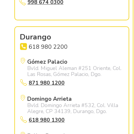
998 674 0300
Durango
618 980 2200
Gómez Palacio
Bvld. Miguel Aleman #251 Oriente, Col.
Las Rosas, Gómez Palacio, Dgo.
871 980 1200
Domingo Arrieta
Bvld. Domingo Arrieta #532, Col. Villa
Alegre, CP 34139, Durango, Dgo.
618 980 1300