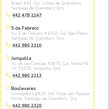
Brasil #41, Col. Lomas de Quéretaro,
Santiago de Querétaro, Qro.
442 478 1147
5 de Febrero
Av. 5 de Febrero #1650, Col. San Pablo,
Santiago de Querétaro, Qro.
442 980 2310
Juriquilla
Av. de las Ciencias #2870, Col. Santa Fé,
CP 76220, Juriquilla, Qro.
442 980 2313
Boulevares
Corregidora #925, Col. Villas del Parque
Norte, Santiago de Querétaro, Qro.
442 980 2320