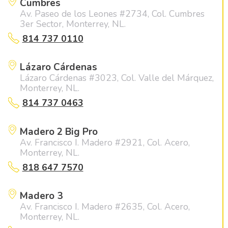
Cumbres
Av. Paseo de los Leones #2734, Col. Cumbres
3er Sector, Monterrey, NL.
814 737 0110
Lázaro Cárdenas
Lázaro Cárdenas #3023, Col. Valle del Márquez,
Monterrey, NL.
814 737 0463
Madero 2 Big Pro
Av. Francisco I. Madero #2921, Col. Acero,
Monterrey, NL.
818 647 7570
Madero 3
Av. Francisco I. Madero #2635, Col. Acero,
Monterrey, NL.