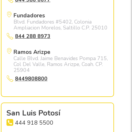
Fundadores
Blvd. Fundadores #5402, Colonia
Ampliacion Morelos, Saltillo C.P. 25010
844 288 8973
Ramos Arizpe
Calle Blvd. Jaime Benavides Pompa 715,
Col Del Valle, Ramos Arizpe, Coah. CP.
25904
8449808800
San Luis Potosí
444 918 5500