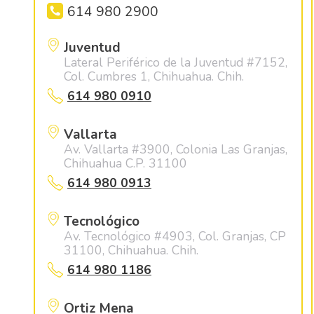
614 980 2900
Juventud
Lateral Periférico de la Juventud #7152,
Col. Cumbres 1, Chihuahua. Chih.
614 980 0910
Vallarta
Av. Vallarta #3900, Colonia Las Granjas,
Chihuahua C.P. 31100
614 980 0913
Tecnológico
Av. Tecnológico #4903, Col. Granjas, CP
31100, Chihuahua. Chih.
614 980 1186
Ortiz Mena