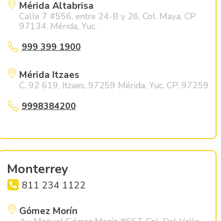
Mérida Altabrisa
Calle 7 #556, entre 24-B y 26, Col. Maya, CP
97134, Mérida, Yuc.
999 399 1900
Mérida Itzaes
C. 92 619, Itzaes, 97259 Mérida, Yuc. CP. 97259
9998384200
Monterrey
811 234 1122
Gómez Morín