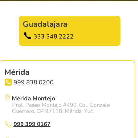
10
175
.
Guadalajara
333 348 2222
Mérida
999 838 0200
Mérida Montejo
Prol. Paseo Montejo #490, Col. Gonzalo
Guerrero, CP 97118, Mérida, Yuc.
999 399 0167