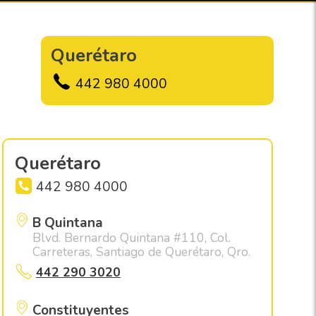
Querétaro
442 980 4000
Querétaro
442 980 4000
B Quintana
Blvd. Bernardo Quintana #110, Col.
Carreteras, Santiago de Querétaro, Qro.
442 290 3020
Constituyentes