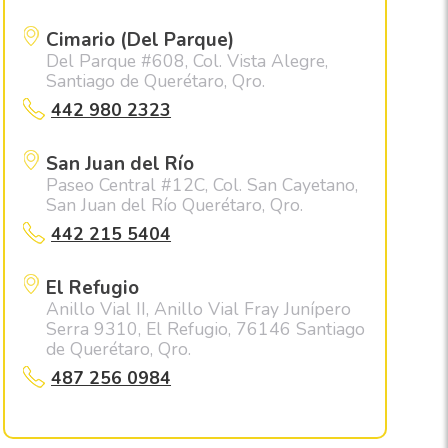
Cimario (Del Parque)
Del Parque #608, Col. Vista Alegre,
Santiago de Querétaro, Qro.
442 980 2323
San Juan del Río
Paseo Central #12C, Col. San Cayetano,
San Juan del Río Querétaro, Qro.
442 215 5404
El Refugio
Anillo Vial II, Anillo Vial Fray Junípero
Serra 9310, El Refugio, 76146 Santiago
de Querétaro, Qro.
487 256 0984