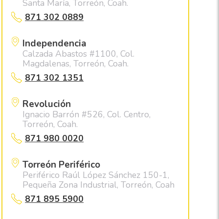
Santa María, Torreón, Coah.
871 302 0889
Independencia
Calzada Abastos #1100, Col.
Magdalenas, Torreón, Coah.
871 302 1351
Revolución
Ignacio Barrón #526, Col. Centro,
Torreón, Coah.
871 980 0020
Torreón Periférico
Periférico Raúl López Sánchez 150-1,
Pequeña Zona Industrial, Torreón, Coah
871 895 5900