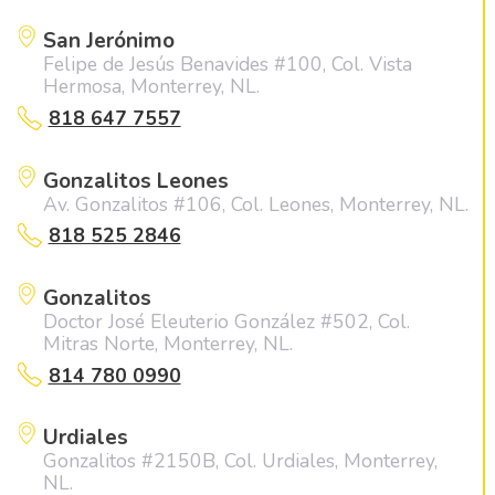
San Jerónimo
Felipe de Jesús Benavides #100, Col. Vista
Hermosa, Monterrey, NL.
818 647 7557
Gonzalitos Leones
Av. Gonzalitos #106, Col. Leones, Monterrey, NL.
818 525 2846
Gonzalitos
Doctor José Eleuterio González #502, Col.
Mitras Norte, Monterrey, NL.
814 780 0990
Urdiales
Gonzalitos #2150B, Col. Urdiales, Monterrey,
NL.