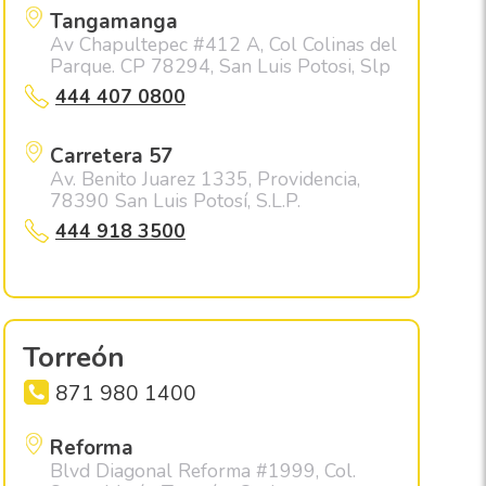
Tangamanga
Av Chapultepec #412 A, Col Colinas del
Parque. CP 78294, San Luis Potosi, Slp
444 407 0800
Carretera 57
Av. Benito Juarez 1335, Providencia,
78390 San Luis Potosí, S.L.P.
444 918 3500
Torreón
871 980 1400
Reforma
Blvd Diagonal Reforma #1999, Col.