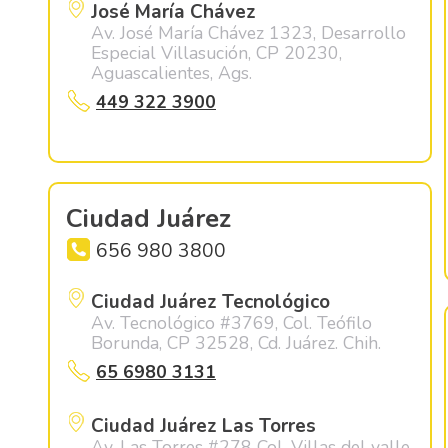
José María Chávez
Av. José María Chávez 1323, Desarrollo
Especial Villasución, CP 20230,
Aguascalientes, Ags.
449 322 3900
Ciudad Juárez
656 980 3800
Ciudad Juárez Tecnológico
Av. Tecnológico #3769, Col. Teófilo
Borunda, CP 32528, Cd. Juárez. Chih.
65 6980 3131
Ciudad Juárez Las Torres
Av. Las Torres #278 Col. Villas del valle