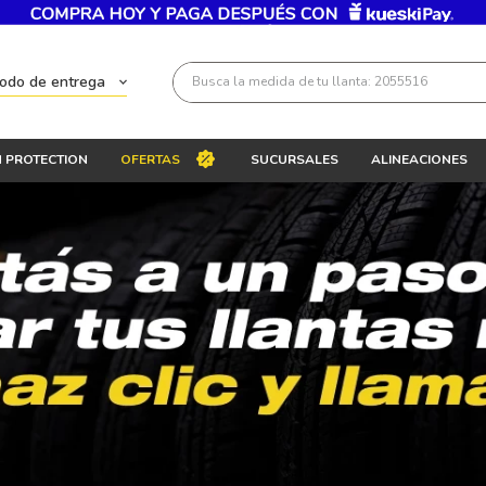
Busca la medida de tu llanta: 2055516
todo de entrega
Términos más buscados
 PROTECTION
OFERTAS
SUCURSALES
ALINEACIONES
1
.
llantas 205 55 16
2
.
235
3
.
225
4
.
215
5
.
205
6
.
185
7
.
195 65 15
8
.
195
9
.
265