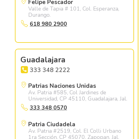
Felipe Pescador
Valle de Tapia # 101, Col. Esperanza,
Durango.
618 980 2900
Guadalajara
333 348 2222
Patrias Naciones Unidas
Av. Patria #585, Col Jardines de
Universidad, CP 45110, Guadalajara, Jal.
333 348 0570
Patria Ciudadela
Av. Patria #2519, Col. El Colli Urbano
1ra Sección, CP 45070, Zapopan, Jal.