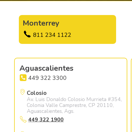
Monterrey
811 234 1122
Aguascalientes
449 322 3300
Colosio
Av. Luis Donaldo Colosio Murrieta #354,
Colonia Valle Camprestre, CP 20110,
Aguascalientes, Ags.
449 322 1900