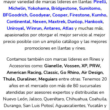
8
.
195
mayor variedad de marcas lideres en llantas:
Pirelli
,
Michelin
,
Yokohama
,
Bridgestone
,
Sumitomo
,
9
.
265
BFGoodrich
,
Goodyear
,
Cooper
,
Firestone
,
Kumho
,
10
175
.
Continental
,
Nexen
,
Maxtrek
,
Dunlop
,
Hankook
,
Uniroyal
,
Winrun
,
Antares
,
Atlas
y muchas más,
apasionados por otorgar el mejor servicio al mejor
precio posible con un amplio catálogo y las mejores
promociones en llantas y rines.
Contamos también con marcas lideres en Rines y
Accesorios como:
Gianelle, Vossen, XP, PRW,
American Racing, Classic, Go Rhino, Air Design,
Thule, Duraliner, Meguiars
entre otras. Tenemos 20
años en el mercado con más de 80 sucursales
atendidas por asesores expertos y distribuidas en
Nuevo León, Jalisco, Querétaro, Chihuahua, Coahuila,
Durango, San Luis Potosí, Aguascalientes, Yucatán y