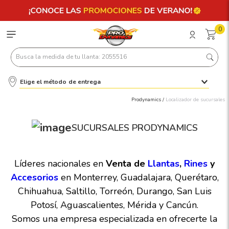
0
Busca la medida de tu llanta: 2055516
Elige el método de entrega
Términos más buscados
Prodynamics /
Localizador de sucursales
1
.
llantas 205 55 16
2
.
235
SUCURSALES PRODYNAMICS
3
.
225
4
.
215
Líderes nacionales en
Venta de
Llantas
,
Rines
y
Accesorios
en Monterrey, Guadalajara, Querétaro,
5
.
205
Chihuahua, Saltillo, Torreón, Durango, San Luis
6
.
185
Potosí, Aguascalientes, Mérida y Cancún.
7
.
195 65 15
Somos una empresa especializada en ofrecerte la