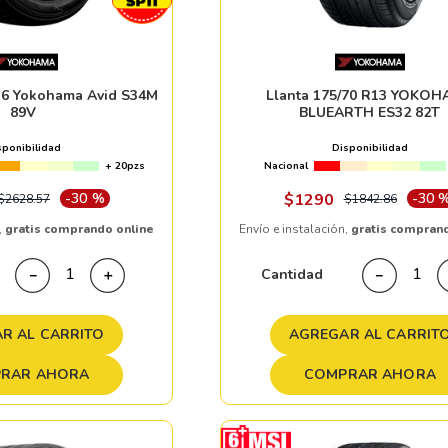
R16 Yokohama Avid S34M
Llanta 175/70 R13 YOKO
89V
BLUEARTH ES32 82T
sponibilidad
Disponibilidad
+ 20pzs
Nacional
-
30 %
$
1290
-
30 
$
2628
.
57
$
1842
.
86
,
gratis comprando online
Envío e instalación,
gratis compran
Cantidad
－
＋
－
R AL CARRITO
AGREGAR AL CARRIT
RAR AHORA
COMPRAR AHORA