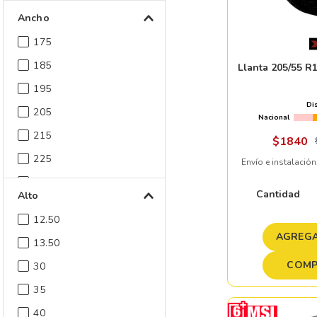
Ancho
175
185
Llanta 205/55 
195
Di
205
Nacional
215
$
1840
225
Envío e instalación
235
Cantidad
Alto
245
12.50
255
AGREGA
13.50
265
COMP
30
Mostrar 8 más
35
40