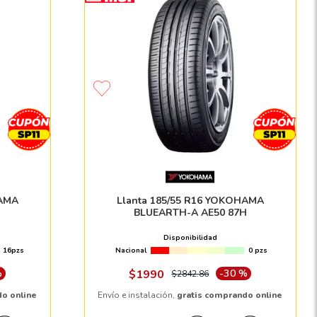
HAMA
Llanta 185/55 R16 YOKOHAMA
BLUEARTH-A AE50 87H
Disponibilidad
16pzs
Nacional
0 pzs
%
$
1990
-
30 %
$
2842
.
86
do online
Envío e instalación,
gratis comprando online