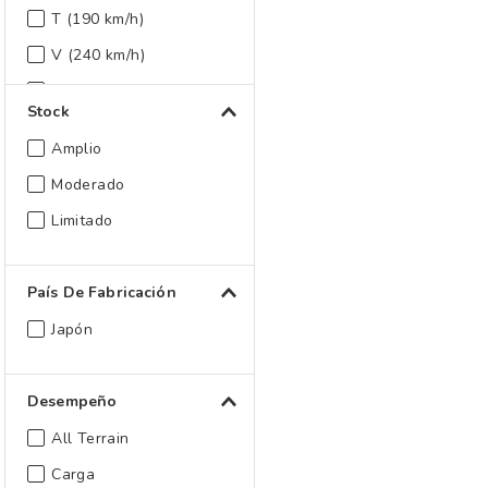
T (190 km/h)
V (240 km/h)
W (270 km/h)
Stock
Y (300 km/h)
Amplio
Moderado
Limitado
País De Fabricación
Japón
Desempeño
All Terrain
Carga