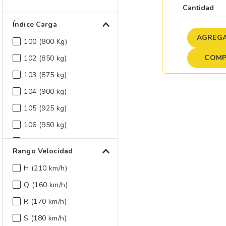
Cantidad
Índice Carga
AGREGA
100 (800 Kg)
COMP
102 (850 kg)
103 (875 kg)
104 (900 kg)
105 (925 kg)
106 (950 kg)
107 (975 kg)
Rango Velocidad
108 (1000 kg)
H (210 km/h)
109 (1030 kg)
Q (160 km/h)
110 (1060 kg)
R (170 km/h)
Mostrar 39 más
S (180 km/h)