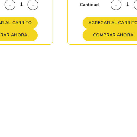
Cantidad
－
＋
－
R AL CARRITO
AGREGAR AL CARRIT
RAR AHORA
COMPRAR AHORA