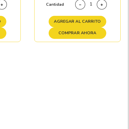
Cantidad
＋
－
＋
O
AGREGAR AL CARRITO
COMPRAR AHORA