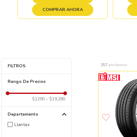
COMPRAR AHORA
257
productos
FILTROS
Rango De Precios
$1290
–
$19,280
Departamento
Llantas