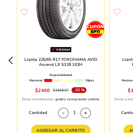
Llanta 225/65 R17 YOKOHAMA AVID
Llan
Ascend LX S328 102H
Disponibilidad
Nacional
10pzs
Nacion
$
2400
-
30 %
$
$
3428
.
57
Envío e instalación,
gratis comprando online
Envío e ins
Cantidad
Canti
－
＋
AGREGAR AL CARRITO
A