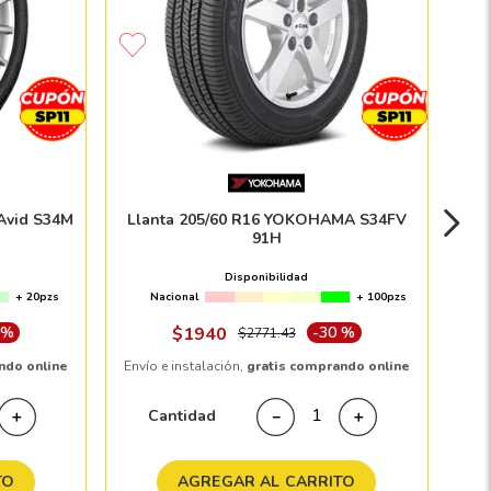
Avid S34M
Llanta 205/60 R16 YOKOHAMA S34FV
91H
Disponibilidad
+ 20pzs
Nacional
+ 100pzs
 %
$
1940
-
30 %
$
2771
.
43
ndo online
Envío e instalación,
gratis comprando online
Cantidad
＋
－
＋
TO
AGREGAR AL CARRITO