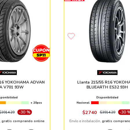
 R16 YOKOHAMA ADVAN
Llanta 215/55 R16 YOKO
A V701 93W
BLUEARTH ES32 93H
sponibilidad
Disponibilidad
+ 20pzs
Nacional
-
30 %
$
2740
-
30 
$
3914
.
29
$
3914
.
29
,
gratis comprando online
Envío e instalación,
gratis compran