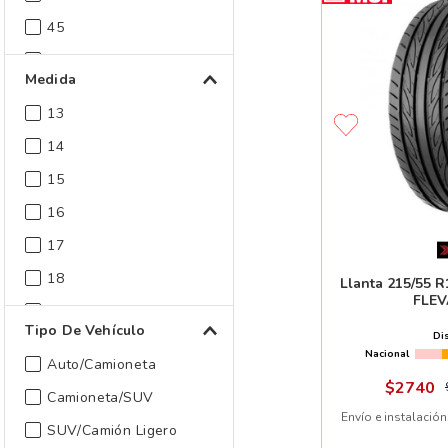
45
50
Medida
55
13
60
14
65
15
Mostrar 2 más
16
17
18
Llanta 215/55
FLEV
19
Tipo De Vehículo
Di
20
Nacional
Auto/Camioneta
21
$
2740
Camioneta/SUV
22
Envío e instalación
SUV/Camión Ligero