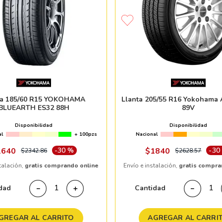
ta 185/60 R15 YOKOHAMA
Llanta 205/55 R16 Yokohama 
BLUEARTH ES32 88H
89V
Disponibilidad
Disponibilidad
al
+ 100pzs
Nacional
1640
-
30 %
$
1840
-
30
$
2342
.
86
$
2628
.
57
talación,
gratis comprando online
Envío e instalación,
gratis compra
dad
Cantidad
－
＋
－
GREGAR AL CARRITO
AGREGAR AL CARRI