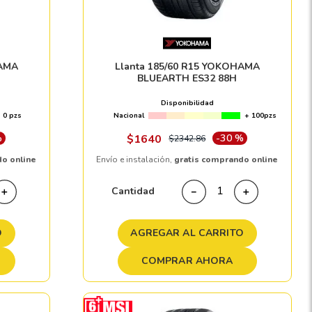
HAMA
Llanta 185/60 R15 YOKOHAMA
BLUEARTH ES32 88H
Disponibilidad
0 pzs
Nacional
+ 100pzs
%
$
1640
-
30 %
$
2342
.
86
do online
Envío e instalación,
gratis comprando online
Cantidad
＋
－
＋
O
AGREGAR AL CARRITO
COMPRAR AHORA