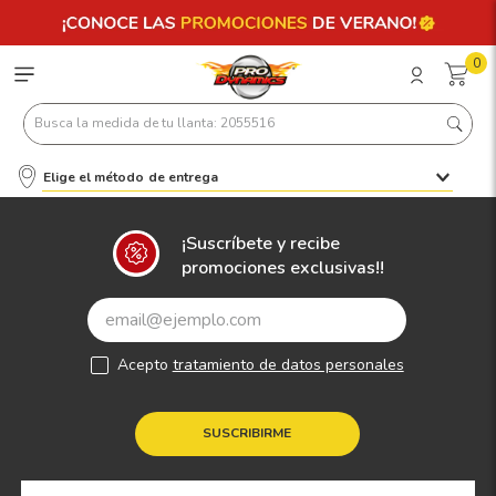
0
Busca la medida de tu llanta: 2055516
Elige el método de entrega
Términos más buscados
1
.
llantas 205 55 16
¡Suscríbete y recibe
promociones exclusivas!!
2
.
235
3
.
225
4
.
215
Acepto
tratamiento de datos personales
5
.
205
6
.
185
SUSCRIBIRME
7
.
195 65 15