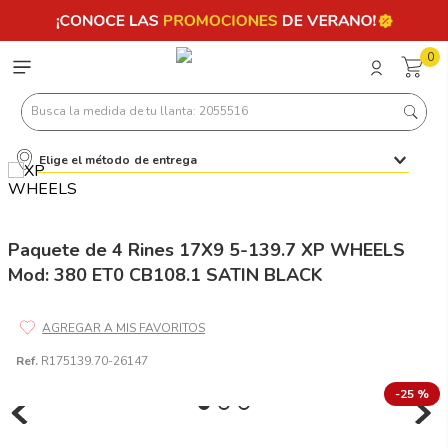
0
Busca la medida de tu llanta: 2055516
Elige el método de entrega
Términos más buscados
1
.
llantas 205 55 16
2
.
235
Paquete de 4 Rines 17X9 5-139.7 XP WHEELS
Mod: 380 ET0 CB108.1 SATIN BLACK
3
.
225
4
.
215
5
.
185
Ref.
R175139.70-26147
6
.
205
-
25 %
7
.
245