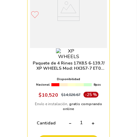
Paquete de 4 Rines 17X8.5 6-139.7/
XP WHEELS Mod: HX357-7 ET0
CB110.1 SMF
Disponibilidad
Nacional
8pzs
$
10
,
520
-
25 %
$
14
,
026
.
67
Envío e instalación,
gratis comprando
online
Cantidad
－
＋