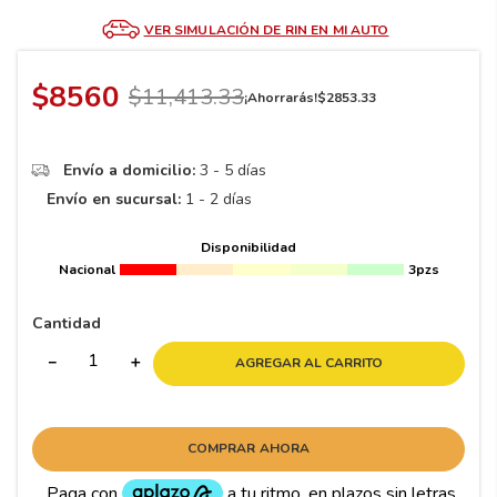
8
.
195 65 15
VER SIMULACIÓN DE RIN EN MI AUTO
9
.
195
10
265
.
$
8560
$
11
,
413
.
33
¡Ahorrarás!
$
2853
.
33
Envío a domicilio:
3 - 5 días
Envío en sucursal:
1 - 2 días
Disponibilidad
Nacional
3pzs
Cantidad
－
＋
AGREGAR AL CARRITO
COMPRAR AHORA