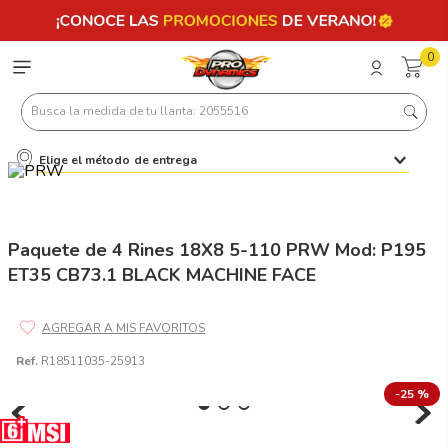
0
Busca la medida de tu llanta: 2055516
Elige el método de entrega
Términos más buscados
1
.
llantas 205 55 16
2
.
235
Paquete de 4 Rines 18X8 5-110 PRW Mod: P195
ET35 CB73.1 BLACK MACHINE FACE
3
.
225
4
.
215
5
.
205
Ref.
R18511035-25913
6
.
185
-
25 %
7
.
195 65 15