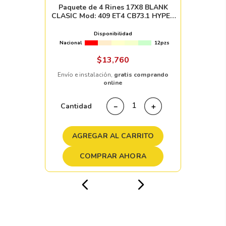
Paquete de 4 Rines 17X8 BLANK
CLASIC Mod: 409 ET4 CB73.1 HYPER
BLACK MACHINED LIP
Disponibilidad
Nacional
12pzs
$
13
,
760
Envío e instalación,
gratis comprando
online
Cantidad
－
＋
AGREGAR AL CARRITO
COMPRAR AHORA