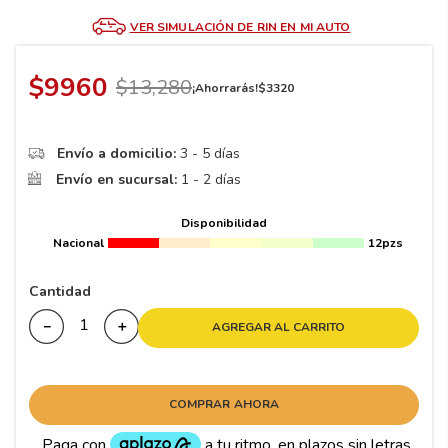
8
.
195
VER SIMULACIÓN DE RIN EN MI AUTO
9
.
265
10
175
.
$
9960
$
13
,
280
¡Ahorrarás!
$
3320
Envío a domicilio:
3 - 5 días
Envío en sucursal:
1 - 2 días
Disponibilidad
Nacional
12pzs
Cantidad
－
＋
AGREGAR AL CARRITO
COMPRAR AHORA