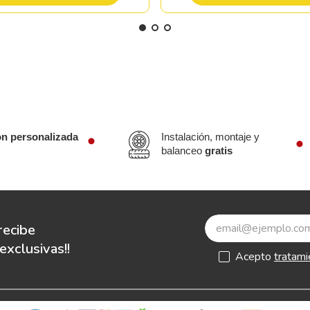
ón personalizada
Instalación, montaje y
balanceo
gratis
recibe
xclusivas!!
Acepto
tratami