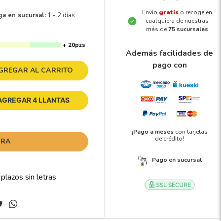
Envío
gratis
o recoge en
ga en sucursal:
1 - 2 días
cualquiera de nuestras
más de
75 sucursales
+ 20pzs
Además facilidades de
pago con
GREGAR AL CARRITO
AGREGAR 4 LLANTAS
¡Pago a meses
con tarjetas
de crédito!
ORA
Pago en sucursal