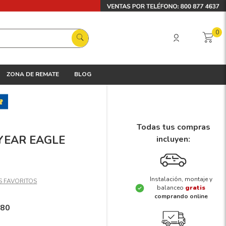
0
ZONA DE REMATE
BLOG
Todas tus compras
DYEAR EAGLE
incluyen:
Instalación, montaje y
balanceo
gratis
comprando online
680