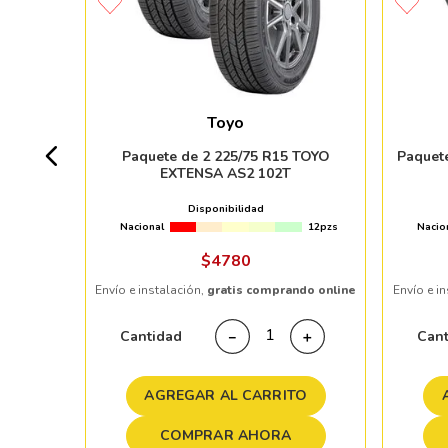
 SU-830
Toyo
+ 50pzs
Paquete de 2 225/75 R15 TOYO
Paquet
EXTENSA AS2 102T
Disponibilidad
Nacional
12pzs
Nacio
ndo online
$
4780
Envío e instalación,
gratis comprando online
Envío e i
＋
Cantidad
Can
－
＋
TO
AGREGAR AL CARRITO
COMPRAR AHORA