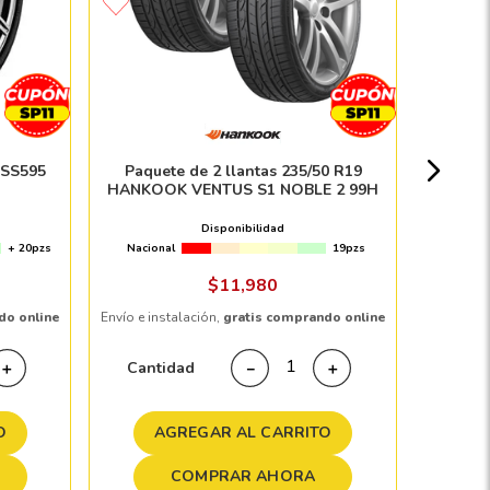
Paque
Nacion
 SS595
Paquete de 2 llantas 235/50 R19
HANKOOK VENTUS S1 NOBLE 2 99H
$
Disponibilidad
+ 20pzs
Nacional
19pzs
Envío e in
$
11
,
980
do online
Envío e instalación,
gratis comprando online
Cant
Cantidad
＋
－
＋
A
O
AGREGAR AL CARRITO
COMPRAR AHORA