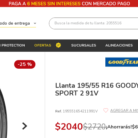
Busca la medida de tu llanta: 2055516
todo de entrega
Términos más buscados
 PROTECTION
OFERTAS
SUCURSALES
ALINEACIONES
1
.
llantas 205 55 16
2
.
235
-
25 %
3
.
225
4
.
215
Llanta 195/55 R16 GOO
SPORT 2 91V
5
.
205
6
.
185
Ref.
195551654211991V
7
.
245
$
2040
$
2720
8
.
195 65 15
¡Ahorrarás!
$
9
.
195