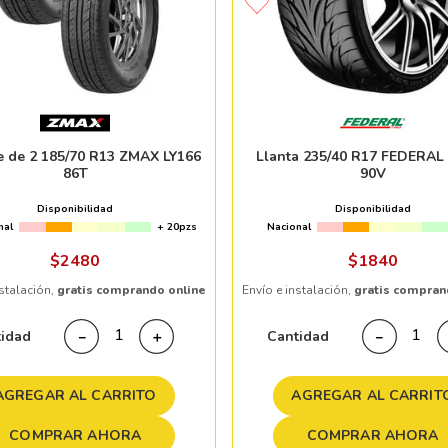
e de 2 185/70 R13 ZMAX LY166
Llanta 235/40 R17 FEDERAL
86T
90V
Disponibilidad
Disponibilidad
nal
+ 20pzs
Nacional
$
2480
$
1840
nstalación,
gratis comprando online
Envío e instalación,
gratis compran
tidad
Cantidad
－
＋
－
AGREGAR AL CARRITO
AGREGAR AL CARRIT
COMPRAR AHORA
COMPRAR AHORA