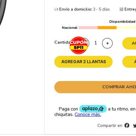
10
265
.
Envío a domicilio:
3 - 5 días
Entre
Disponibilidad
Nacional
Cantidad
－
＋
A
AGREGAR 2 LLANTAS
COMPRAR AH
Compartir en