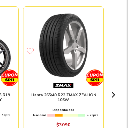
Paque
Nacion
5 R19
Llanta 265/40 R22 ZMAX ZEALION
Y
106W
Disponibilidad
10pzs
Nacional
+ 20pzs
Envío e in
$
3090