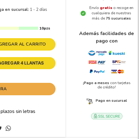
Envío
gratis
o recoge en
ga en sucursal:
1 - 2 días
cualquiera de nuestras
más de
75 sucursales
10pzs
Además facilidades de
pago con
GREGAR AL CARRITO
AGREGAR 4 LLANTAS
¡Pago a meses
con tarjetas
de crédito!
ORA
Pago en sucursal