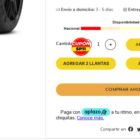
10
265
.
Envío a domicilio:
3 - 5 días
Entre
Disponibilidad
Nacional
Cantidad
－
＋
A
AGREGAR 2 LLANTAS
COMPRAR AH
Compartir en