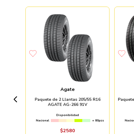
 PRIMACY
Agate
+ 50pzs
Paquete de 2 Llantas 205/55 R16
Paquete
AGATE AG-266 91V
%
Disponibilidad
Nacional
+ 80pzs
Nacio
ndo online
$
2580