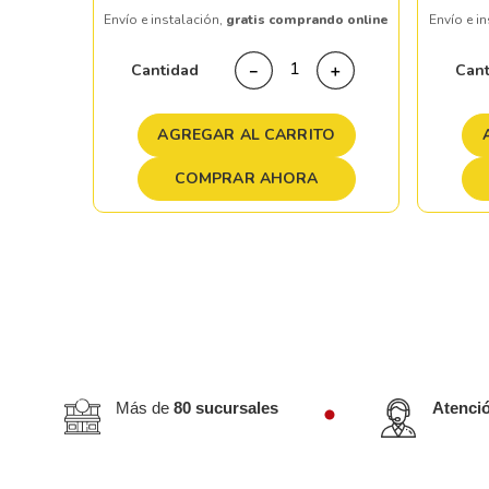
Envío e instalación,
gratis comprando online
Envío e i
＋
Cantidad
Can
－
＋
TO
AGREGAR AL CARRITO
COMPRAR AHORA
Más de
80 sucursales
Atenci