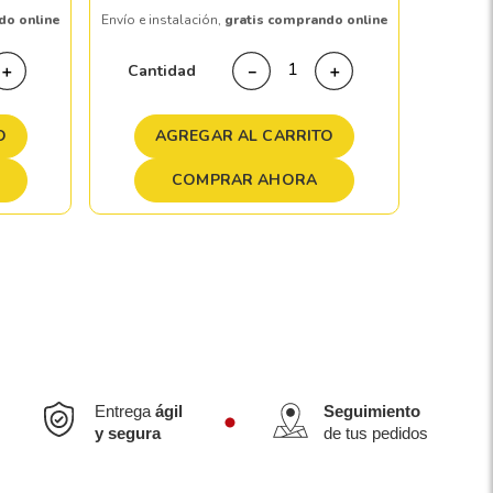
do online
Envío e instalación,
gratis comprando online
Cant
Cantidad
＋
－
＋
A
O
AGREGAR AL CARRITO
COMPRAR AHORA
Entrega
ágil
Seguimiento
y segura
de tus pedidos