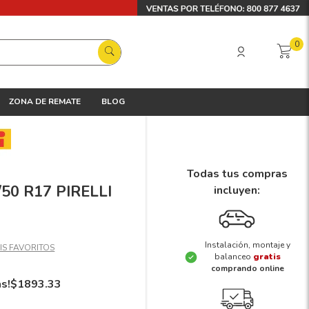
0
ZONA DE REMATE
BLOG
Todas tus compras
/50 R17 PIRELLI
incluyen:
Instalación, montaje y
balanceo
gratis
comprando online
ás!
$
1893
.
33