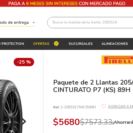
Busca la medida de tu llanta: 2055516
todo de entrega
Términos más buscados
 PROTECTION
OFERTAS
SUCURSALES
ALINEACIONES
1
.
llantas 205 55 16
2
.
225
-
25 %
3
.
235
4
.
215
Paquete de 2 Llantas 205
CINTURATO P7 (KS) 89H
5
.
185
6
.
205
Ref.
2-20550179413589H
7
.
245
$
5680
$
7573
.
33
8
.
195 65 15
¡Ahorrar
9
.
195