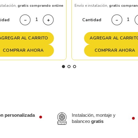
nstalación,
gratis comprando online
Envío e instalación,
gratis compran
tidad
Cantidad
－
＋
－
AGREGAR AL CARRITO
AGREGAR AL CARRIT
COMPRAR AHORA
COMPRAR AHORA
ón personalizada
Instalación, montaje y
balanceo
gratis