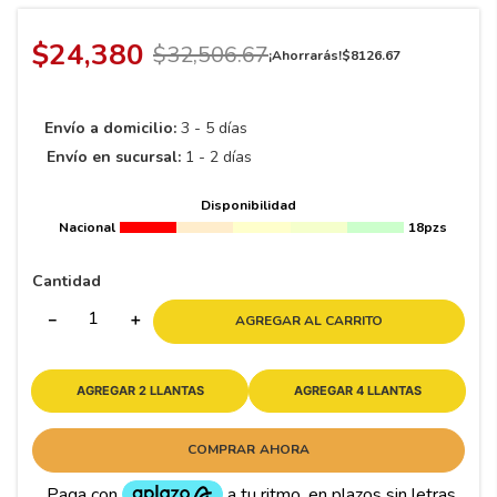
8
.
195 65 15
9
.
195
$
24
,
380
$
32
,
506
.
67
¡Ahorrarás!
$
8126
.
67
10
265
.
Envío a domicilio:
3 - 5 días
Envío en sucursal:
1 - 2 días
Disponibilidad
Nacional
18pzs
Cantidad
－
＋
AGREGAR AL CARRITO
AGREGAR 2 LLANTAS
AGREGAR 4 LLANTAS
COMPRAR AHORA