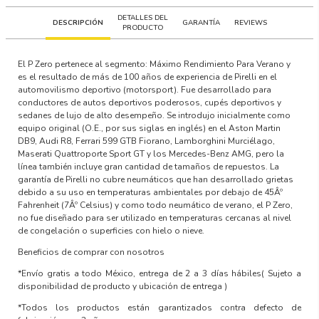
DETALLES DEL
DESCRIPCIÓN
GARANTÍA
REVIEWS
PRODUCTO
El P Zero pertenece al segmento: Máximo Rendimiento Para Verano y
es el resultado de más de 100 años de experiencia de Pirelli en el
automovilismo deportivo (motorsport). Fue desarrollado para
conductores de autos deportivos poderosos, cupés deportivos y
sedanes de lujo de alto desempeño. Se introdujo inicialmente como
equipo original (O.E., por sus siglas en inglés) en el Aston Martin
DB9, Audi R8, Ferrari 599 GTB Fiorano, Lamborghini Murciélago,
Maserati Quattroporte Sport GT y los Mercedes-Benz AMG, pero la
línea también incluye gran cantidad de tamaños de repuestos. La
garantía de Pirelli no cubre neumáticos que han desarrollado grietas
debido a su uso en temperaturas ambientales por debajo de 45Âº
Fahrenheit (7Âº Celsius) y como todo neumático de verano, el P Zero,
no fue diseñado para ser utilizado en temperaturas cercanas al nivel
de congelación o superficies con hielo o nieve.
Beneficios de comprar con nosotros
*Envío gratis a todo México, entrega de 2 a 3 días hábiles
( Sujeto a
disponibilidad de producto y ubicación de entrega )
*Todos los productos están garantizados contra defecto de