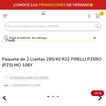
0
Busca la medida de tu llanta: 2055516
Elige el método de entrega
Términos más buscados
1
.
llantas 205 55 16
2
.
225
Paquete de 2 Llantas 285/40 R22 PIRELLI PZERO
(PZ5) MO 106Y
3
.
235
4
.
215
5
.
185
Ref.
2-2854022942731106Y
6
.
205
-
25 %
7
.
245