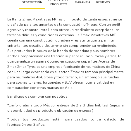
DETALLES DEL
DESCRIPCIÓN
GARANTÍA
REVIEWS
PRODUCTO
La llanta
Zmax Maxatraves M/T
es un modelo de llanta especialmente
diseñado para los amantes de la conducción off-road. Con un perfil
agresivo y robusto, esta llanta ofrece un rendimiento excepcional en
terrenos difíciles y condiciones extremas. La Zmax Maxatraves M/T
cuenta con una construcción duradera y resistente que le permite
enfrentar los desafíos del terreno sin comprometer su rendimiento.
Sus profundos bloques de la banda de rodadura y sus hombros
anchos proporcionan una tracción superior en lodo, rocas y arena, lo
que garantiza un agarre óptimo en cualquier superficie. Acerca de
Zmax Zmax Tyres es una empresa fabricante de neumáticos de China
con una larga experiencia en el sector. Zmax es famosa principalmente
para neumáticos 4x4, cross y todo terreno, sin embargo sus ruedas
para coches turismo, furgonetas y SUV ofrecen buena calidad en
comparación con otras marcas de Asia.
Beneficios de comprar con nosotros
*Envío gratis a todo México, entrega de 2 a 3 días hábiles
( Sujeto a
disponibilidad de producto y ubicación de entrega )
*Todos los productos están garantizados contra defecto de
fabricación por 3 años