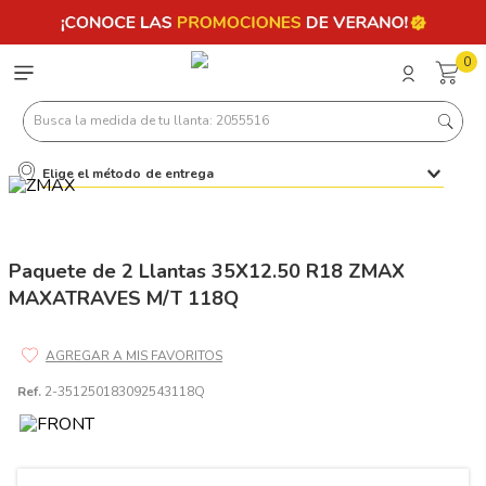
0
Busca la medida de tu llanta: 2055516
Elige el método de entrega
Términos más buscados
1
.
llantas 205 55 16
2
.
235
Paquete de 2 Llantas 35X12.50 R18 ZMAX
MAXATRAVES M/T 118Q
3
.
225
4
.
215
5
.
205
Ref.
2-351250183092543118Q
6
.
185
7
.
245