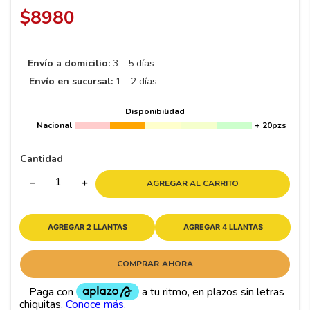
8
.
195 65 15
$
8980
9
.
195
10
265
.
Envío a domicilio:
3 - 5 días
Envío en sucursal:
1 - 2 días
Disponibilidad
Nacional
+ 20pzs
Cantidad
－
＋
AGREGAR AL CARRITO
AGREGAR 2 LLANTAS
AGREGAR 4 LLANTAS
COMPRAR AHORA