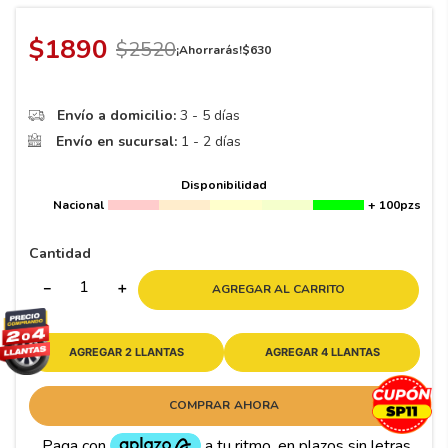
8
.
195
9
.
265
$
1890
$
2520
¡Ahorrarás!
$
630
10
175
.
Envío a domicilio:
3 - 5 días
Envío en sucursal:
1 - 2 días
Disponibilidad
Nacional
+ 100pzs
Cantidad
－
＋
AGREGAR AL CARRITO
AGREGAR 2 LLANTAS
AGREGAR 4 LLANTAS
COMPRAR AHORA