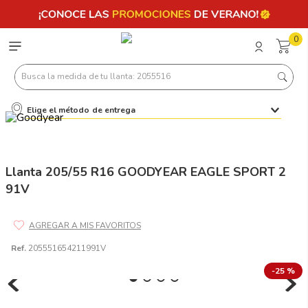
0
Busca la medida de tu llanta: 2055516
Elige el método de entrega
Términos más buscados
1
.
llantas 205 55 16
2
.
235
Llanta 205/55 R16 GOODYEAR EAGLE SPORT 2
91V
3
.
225
4
.
215
5
.
205
Ref.
205551654211991V
6
.
185
-
25 %
7
.
195 65 15