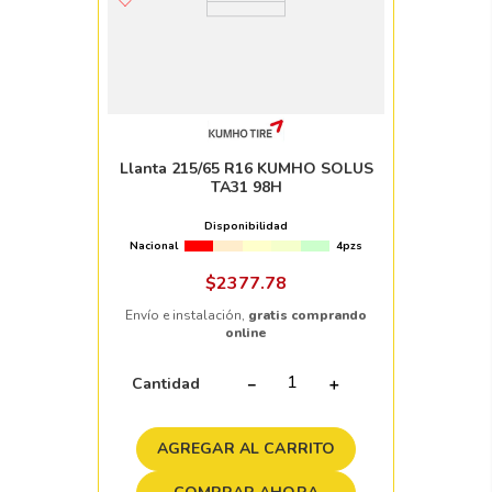
Llanta 215/65 R16 KUMHO SOLUS
TA31 98H
Disponibilidad
Nacional
4pzs
$
2377
.
78
Envío e instalación,
gratis comprando
online
Cantidad
－
＋
AGREGAR AL CARRITO