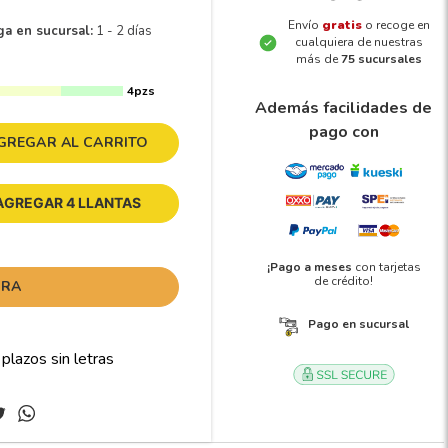
Envío
gratis
o recoge en
ga en sucursal:
1 - 2 días
cualquiera de nuestras
más de
75 sucursales
4pzs
Además facilidades de
pago con
GREGAR AL CARRITO
AGREGAR 4 LLANTAS
¡Pago a meses
con tarjetas
de crédito!
ORA
Pago en sucursal