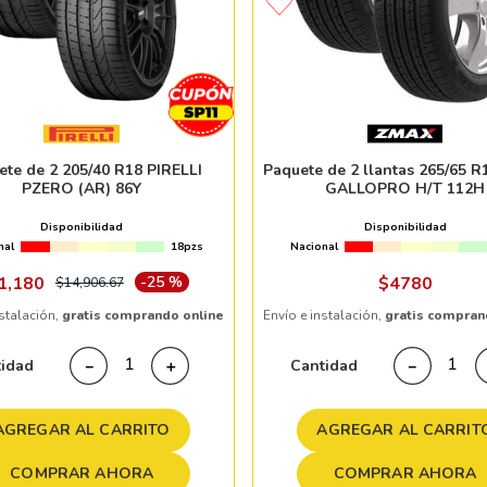
ete de 2 205/40 R18 PIRELLI
Paquete de 2 llantas 265/65 
PZERO (AR) 86Y
GALLOPRO H/T 112H
Disponibilidad
Disponibilidad
nal
18pzs
Nacional
1
,
180
-
25 %
$
4780
$
14
,
906
.
67
nstalación,
gratis comprando online
Envío e instalación,
gratis compran
tidad
Cantidad
－
＋
－
AGREGAR AL CARRITO
AGREGAR AL CARRIT
COMPRAR AHORA
COMPRAR AHORA