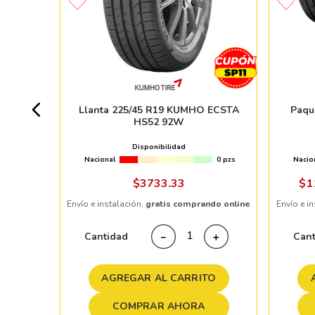
A202 88H
+ 50pzs
Llanta 225/45 R19 KUMHO ECSTA
Paqu
HS52 92W
Disponibilidad
Nacional
0 pzs
Nacio
ndo online
$
3733
.
33
$
1
Envío e instalación,
gratis comprando online
Envío e i
＋
Cantidad
Can
－
＋
TO
AGREGAR AL CARRITO
COMPRAR AHORA