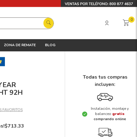
0
ZONA DE REMATE
BLOG
Todas tus compras
DYEAR
incluyen:
HT 92H
Instalación, montaje y
balanceo
gratis
comprando online
ás!
$
713
.
33