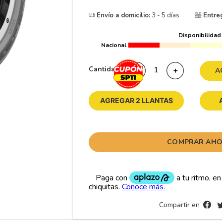
10
265
.
Envío a domicilio:
3 - 5 días
Entre
Disponibilidad
Nacional
Cantidad
－
＋
A
AGREGAR 2 LLANTAS
COMPRAR AH
Compartir en