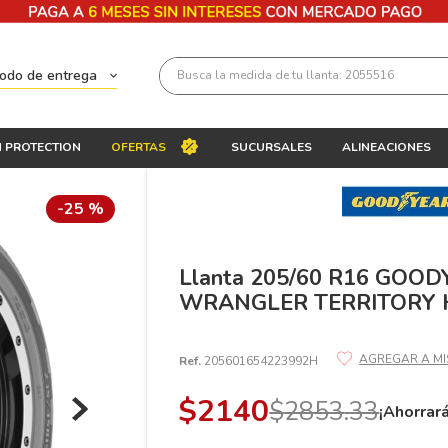
Busca la medida de tu llanta: 2055516
todo de entrega
Términos más buscados
 PROTECTION
OFERTAS
SUCURSALES
ALINEACIONES
1
.
llantas 205 55 16
2
.
235
-
25 %
3
.
225
4
.
215
Llanta 205/60 R16 GOO
WRANGLER TERRITORY 
5
.
205
6
.
185
Ref.
205601654223992H
7
.
245
$
2140
$
2853
.
33
8
.
195 65 15
¡Ahorrar
9
.
195