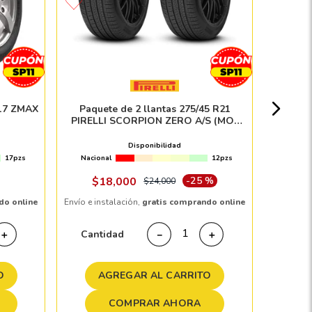
Llant
Nacion
R17 ZMAX
Paquete de 2 llantas 275/45 R21
PIRELLI SCORPION ZERO A/S (MO-
S)NCS ELT 110H
Disponibilidad
17pzs
Nacional
12pzs
Envío e in
$
18
,
000
-
25 %
$
24
,
000
do online
Envío e instalación,
gratis comprando online
Cant
Cantidad
＋
－
＋
A
O
AGREGAR AL CARRITO
COMPRAR AHORA