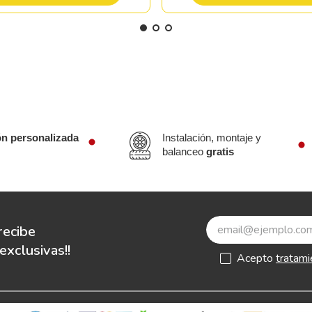
ón personalizada
Instalación, montaje y
balanceo
gratis
recibe
xclusivas!!
Acepto
tratami