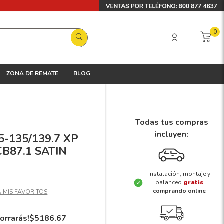
0
ZONA DE REMATE
BLOG
Todas tus compras
incluyen:
 5-135/139.7 XP
B87.1 SATIN
Instalación, montaje y
balanceo
gratis
comprando online
orrarás!
$
5186
.
67