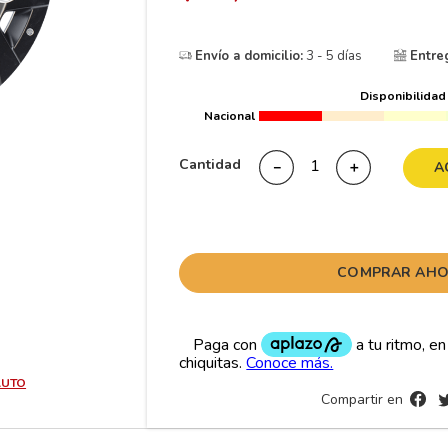
10
265
.
Envío a domicilio:
3 - 5 días
Entre
Disponibilidad
Nacional
Cantidad
－
＋
A
COMPRAR AH
AUTO
Compartir en