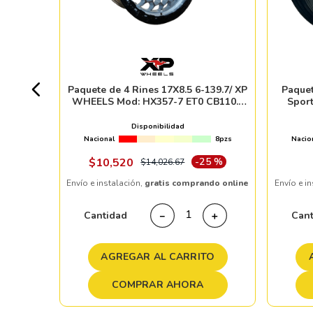
-120 XP
CB83.6
3pzs
Paquete de 4 Rines 17X8.5 6-139.7/ XP
Paquet
WHEELS Mod: HX357-7 ET0 CB110.1
Sport
 %
SMF
M
Disponibilidad
Nacional
8pzs
Nacio
ndo online
$
10
,
520
-
25 %
$
14
,
026
.
67
Envío e instalación,
gratis comprando online
Envío e i
＋
Cantidad
Can
－
＋
TO
AGREGAR AL CARRITO
COMPRAR AHORA