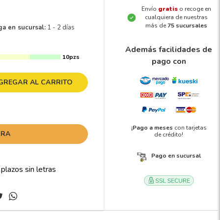
Envío
gratis
o recoge en
cualquiera de nuestras
más de
75 sucursales
ga en sucursal:
1 - 2 días
Además facilidades de
10pzs
pago con
GREGAR AL CARRITO
¡Pago a meses
con tarjetas
ORA
de crédito!
Pago en sucursal