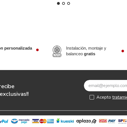
ón personalizada
Instalación, montaje y
balanceo
gratis
recibe
xclusivas!!
Acepto
tratami