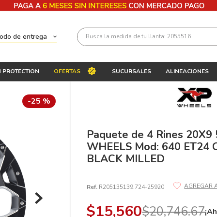
Busca la medida de tu llanta: 2055516
todo de entrega
Términos más buscados
 PROTECTION
OFERTAS
SUCURSALES
ALINEACIONES
1
.
llantas 205 55 16
2
.
225
-
25 %
3
.
235
4
.
215
Paquete de 4 Rines 20X9
WHEELS Mod: 640 ET24 C
5
.
185
BLACK MILLED
6
.
205
7
.
245
Ref.
R205135139.724-25920
8
.
195 65 15
$
15
,
560
$
20
,
746
.
67
¡Ah
9
.
195