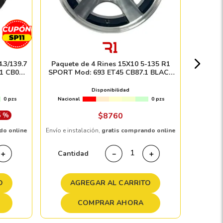
Paquet
WHEEL
Nacion
.3/139.7
Paquete de 4 Rines 15X10 5-135 R1
1 CB0
SPORT Mod: 693 ET45 CB87.1 BLACK
$
1
MACHINE FACE
Disponibilidad
0 pzs
Nacional
0 pzs
Envío e in
5 %
$
8760
do online
Envío e instalación,
gratis comprando online
Cant
Cantidad
＋
－
＋
A
O
AGREGAR AL CARRITO
COMPRAR AHORA