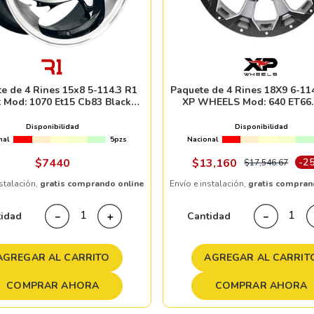
e de 4 Rines 15x8 5-114.3 R1
Paquete de 4 Rines 18X9 6-114
 Mod: 1070 Et15 Cb83 Black
XP WHEELS Mod: 640 ET66.
achine Face Machine Lip
SATIN BLACK MILLED
Disponibilidad
Disponibilidad
nal
5pzs
Nacional
$
7440
$
13
,
160
-
2
$
17
,
546
.
67
nstalación,
gratis comprando online
Envío e instalación,
gratis compran
tidad
Cantidad
－
＋
－
AGREGAR AL CARRITO
AGREGAR AL CARRIT
COMPRAR AHORA
COMPRAR AHORA