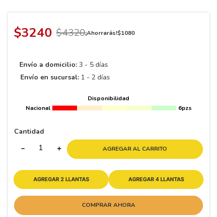
8
.
195 65 15
9
.
195
$
3240
$
4320
¡Ahorrarás!
$
1080
10
175
.
Envío a domicilio:
3 - 5 días
Envío en sucursal:
1 - 2 días
Disponibilidad
Nacional
6pzs
Cantidad
－
＋
AGREGAR AL CARRITO
AGREGAR 2 LLANTAS
AGREGAR 4 LLANTAS
COMPRAR AHORA