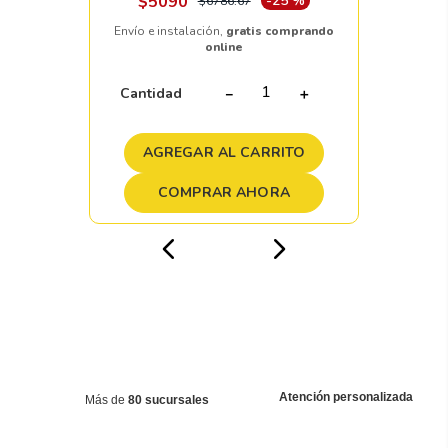
$
5090
-
25 %
$
6786
.
67
Envío e instalación,
gratis comprando
online
Cantidad
－
＋
AGREGAR AL CARRITO
COMPRAR AHORA
Atención personalizada
Más de
80 sucursales