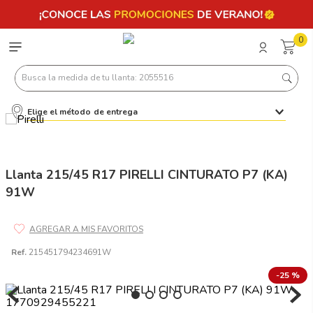
0
Busca la medida de tu llanta: 2055516
Elige el método de entrega
Términos más buscados
1
.
llantas 205 55 16
2
.
235
Llanta 215/45 R17 PIRELLI CINTURATO P7 (KA)
91W
3
.
225
4
.
215
5
.
185
Ref.
215451794234691W
6
.
205
-
25 %
7
.
245